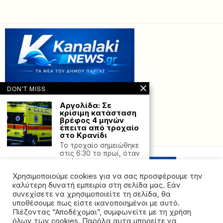
DON'T MISS
Αργολίδα: Σε
κρίσιμη κατάσταση
βρέφος 4 μηνών
έπειτα από τροχαίο
στο Κρανίδι
Powered with
by Hostville”)
Το τροχαίο σημειώθηκε
στις 6:30 το πρωί, όταν
το όχημα
Χρησιμοποιούμε cookies για να σας προσφέρουμε την
ΣΥΡΙΖΑ-ΠΣ: Ξεκινά η
διαδικασία εκλογής
καλύτερη δυνατή εμπειρία στη σελίδα μας. Εάν
Συνέδρων – Τα
συνεχίσετε να χρησιμοποιείτε τη σελίδα, θα
εκλογικά κέντρα σε
υποθέσουμε πως είστε ικανοποιημένοι με αυτό.
Πρέβεζα, Καναλάκι-
Πιέζοντας “Αποδέχομαι”, συμφωνείτε με τη χρήση
Πάργα, Θεσπρωτικό,
όλων των cookies. Παρόλα αυτα μπορείτε να
Φιλιππιάδα και