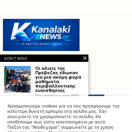
DON'T MISS
Οι αλιείς της
Πρέβεζας έδωσαν
για μια ακόμη φορά
μαθήματα
Powered with
by Hostville”)
περιβαλλοντικής
ευαισθησίας
Περισσότερα από 500
κιλά πλαστικού
Χρησιμοποιούμε cookies για να σας προσφέρουμε την
μάζεψαν από την
παραλία της
καλύτερη δυνατή εμπειρία στη σελίδα μας. Εάν
συνεχίσετε να χρησιμοποιείτε τη σελίδα, θα
Θρίλερ στη Λάρισα:
υποθέσουμε πως είστε ικανοποιημένοι με αυτό.
Σοκάρει το βίντεο
Πιέζοντας “Αποδέχομαι”, συμφωνείτε με τη χρήση
από την ομηρία της