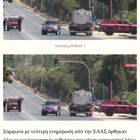
troxaia ymittos 1
Σύμφωνα με νεότερη ενημέρωση από την ΕΛΑΣ άρθηκαν
όλες οι κυκλοφοριακές ρυθμίσεις που είχαν εφαρμοστεί λόγω