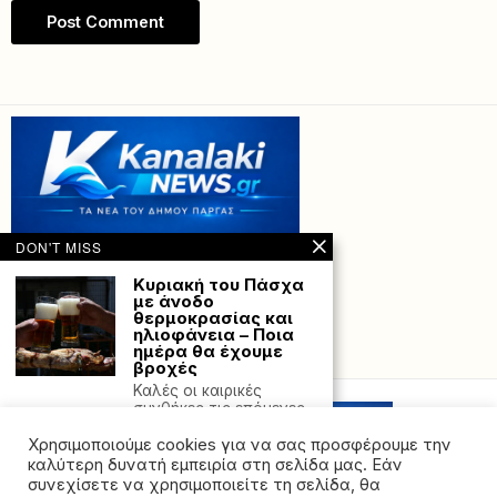
DON'T MISS
Κυριακή του Πάσχα
με άνοδο
θερμοκρασίας και
ηλιοφάνεια – Ποια
ημέρα θα έχουμε
Powered with
by Hostville”)
βροχές
Καλές οι καιρικές
συνθήκες τις επόμενες
ημέρες, με κάποια
Χρησιμοποιούμε cookies για να σας προσφέρουμε την
αστάθεια
καλύτερη δυνατή εμπειρία στη σελίδα μας. Εάν
Παναμάς- ΗΠΑ:
συνεχίσετε να χρησιμοποιείτε τη σελίδα, θα
Κοινά στρατιωτικά