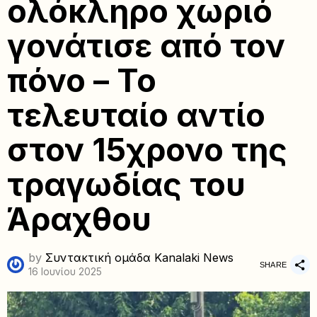
ολόκληρο χωριό
γονάτισε από τον
πόνο – Το
τελευταίο αντίο
στον 15χρονο της
τραγωδίας του
Άραχθου
by
Συντακτική ομάδα Kanalaki News
SHARE
16 Ιουνίου 2025