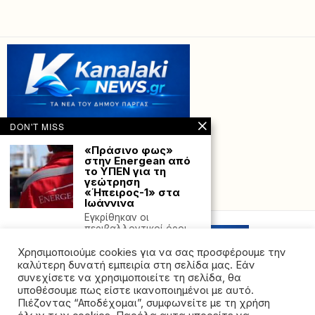
DON'T MISS
«Πράσινο φως»
στην Energean από
το ΥΠΕΝ για τη
γεώτρηση
«Ήπειρος-1» στα
Powered with
by Hostville”)
Ιωάννινα
Εγκρίθηκαν οι
περιβαλλοντικοί όροι
για να προχωρήσει η
ερευνητική
Χρησιμοποιούμε cookies για να σας προσφέρουμε την
γεώτρηση «Ήπειρος-1»,
καλύτερη δυνατή εμπειρία στη σελίδα μας. Εάν
συνεχίσετε να χρησιμοποιείτε τη σελίδα, θα
Κοινωνικός
υποθέσουμε πως είστε ικανοποιημένοι με αυτό.
τουρισμός 2026:
Πιέζοντας “Αποδέχομαι”, συμφωνείτε με τη χρήση
Ξεκινούν οι αιτήσεις