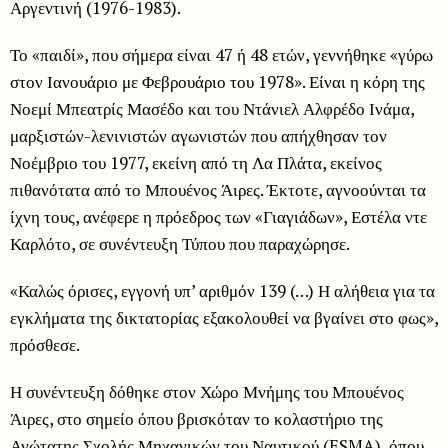
Αργεντινή (1976-1983).
Το «παιδί», που σήμερα είναι 47 ή 48 ετών, γεννήθηκε «γύρω
στον Ιανουάριο με Φεβρουάριο του 1978». Είναι η κόρη της
Νοεμί Μπεατρίς Μασέδο και του Ντάνιελ Αλφρέδο Ινάμα,
μαρξιστών-λενινιστών αγωνιστών που απήχθησαν τον
Νοέμβριο του 1977, εκείνη από τη Λα Πλάτα, εκείνος
πιθανότατα από το Μπουένος Άιρες. Έκτοτε, αγνοούνται τα
ίχνη τους, ανέφερε η πρόεδρος των «Γιαγιάδων», Εστέλα ντε
Καρλότο, σε συνέντευξη Τύπου που παραχώρησε.
«Καλώς όρισες, εγγονή υπ’ αριθμόν 139 (…) Η αλήθεια για τα
εγκλήματα της δικτατορίας εξακολουθεί να βγαίνει στο φως»,
πρόσθεσε.
Η συνέντευξη δόθηκε στον Χώρο Μνήμης του Μπουένος
Άιρες, στο σημείο όπου βρισκόταν το κολαστήριο της
Ανώτατης Σχολής Μηχανικών του Ναυτικού (ESMA), όπου