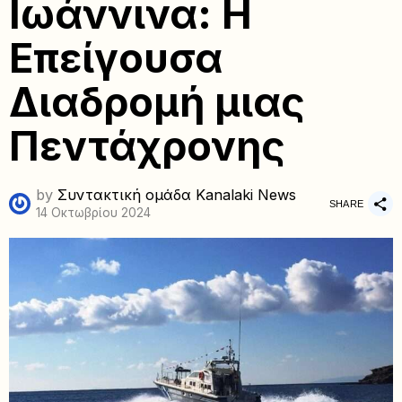
Ιωάννινα: Η
Επείγουσα
Διαδρομή μιας
Πεντάχρονης
by
Συντακτική ομάδα Kanalaki News
SHARE
14 Οκτωβρίου 2024