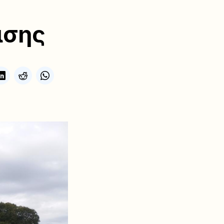
νισης