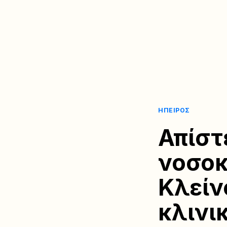
ΉΠΕΙΡΟΣ
Απίστ
νοσοκ
Κλείν
κλινι