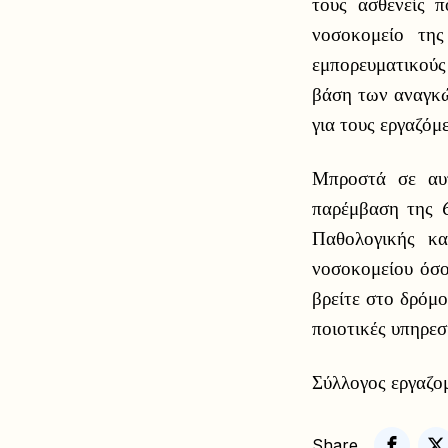
του
ς
ασθενείς π
νοσοκομείο της
εμπορευματικούς 
βάση των αναγκώ
για τους εργαζόμ
Μπροστά σε αυτ
παρέμβαση της 6
Παθολογικής κα
νοσοκομείου όσο
βρείτε στο δρόμο
ποιοτικές υπηρεσ
Σύλλογος εργαζ
Share