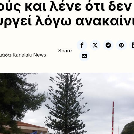
ούς και λένε ότι δεν
υργεί λόγω ανακαί
Share
μάδα Kanalaki News