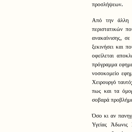
προσλήψεων.
Από την άλλη 
περιστατικών πο
ανακαίνισης, σ
ξεκινήσει και π
οφείλεται αποκλ
πρόγραμμα εφημερ
νοσοκομείο εφημ
Χειρουργό ταυτόχ
πως και τα όμο
σοβαρά προβλήμα
Όσο κι αν πανηγ
Υγείας Άδωνις 