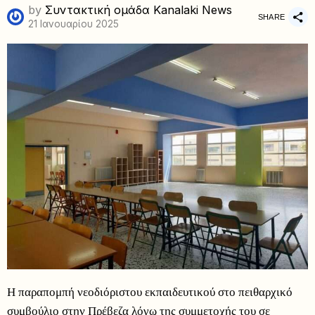
by
Συντακτική ομάδα Kanalaki News
SHARE
21 Ιανουαρίου 2025
Η παραπομπή νεοδιόριστου εκπαιδευτικού στο πειθαρχικό
συμβούλιο στην Πρέβεζα λόγω της συμμετοχής του σε