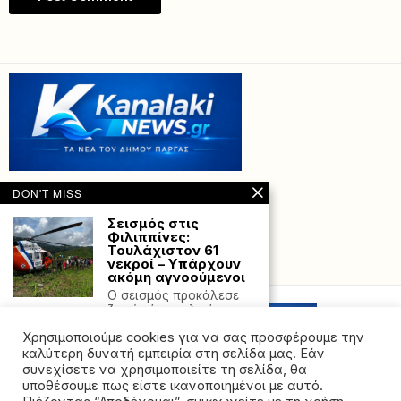
DON'T MISS
Σεισμός στις
Φιλιππίνες:
Τουλάχιστον 61
νεκροί – Υπάρχουν
Powered with
by Hostville”)
ακόμη αγνοούμενοι
Ο σεισμός προκάλεσε
ζημιές ή και ολική
καταστροφή σε περίπου
Χρησιμοποιούμε cookies για να σας προσφέρουμε την
Θεσπρωτία:
καλύτερη δυνατή εμπειρία στη σελίδα μας. Εάν
Υπερχείλισε πάλι ο
συνεχίσετε να χρησιμοποιείτε τη σελίδα, θα
Καλαμάς –
υποθέσουμε πως είστε ικανοποιημένοι με αυτό.
Πλημμύρισαν