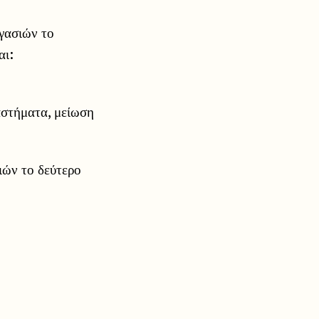
γασιών το
αι:
αστήματα, μείωση
ιών το δεύτερο