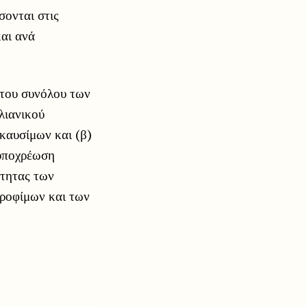
σονται στις
και ανά
ν του συνόλου των
λιανικού
καυσίμων και (β)
 υποχρέωση
ότητας των
τροφίμων και των