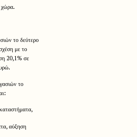
 χώρα.
ασιών το δεύτερο
σχέση με το
ηση 20,1% σε
ευρώ.
γασιών το
αι:
 καταστήματα,
ατα, αύξηση