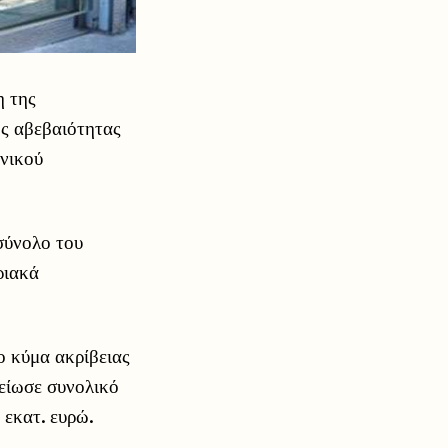
η της
ης αβεβαιότητας
ανικού
σύνολο του
ριακά
ο κύμα ακρίβειας
μείωσε συνολικό
 εκατ. ευρώ.