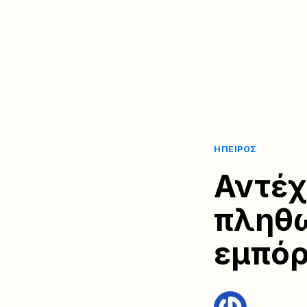
ΉΠΕΙΡΟΣ
Αντέχ
πληθω
εμπόρ