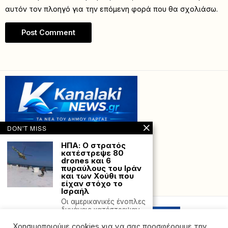
αυτόν τον πλοηγό για την επόμενη φορά που θα σχολιάσω.
DON'T MISS
ΗΠΑ: Ο στρατός
κατέστρεψε 80
drones και 6
πυραύλους του Ιράν
και των Χούθι που
είχαν στόχο το
Powered with
by Hostville”)
Ισραήλ
Οι αμερικανικές ένοπλες
δυνάμεις κατέστρεψαν
πάνω από 80
Χρησιμοποιούμε cookies για να σας προσφέρουμε την
τηλεκατευθυνόμενα μη