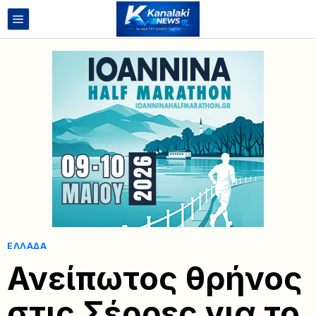
ΕΛΛΆΔΑ
Ανείπωτος θρήνος
στις Σέρρες για το