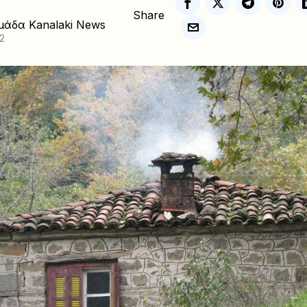
Share
μάδα Kanalaki News
2