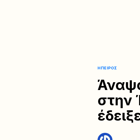
ΉΠΕΙΡΟΣ
Άναψα
στην 
έδειξ