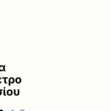
α
ετρο
σίου