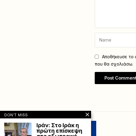
Αποθήκευσε το ό
που θα σχολιάσω.
DON'T MISS
Ιράν: Στο Ιράκ η
πρώτη επίσκεψη