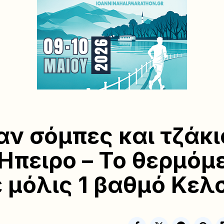
ν σόμπες και τζάκι
Ήπειρο – Το θερμόμ
ε μόλις 1 βαθμό Κελ