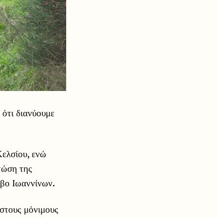
 ότι διανύουμε
Κελσίου, ενώ
τώση της
οβο Ιωαννίνων.
 στους μόνιμους