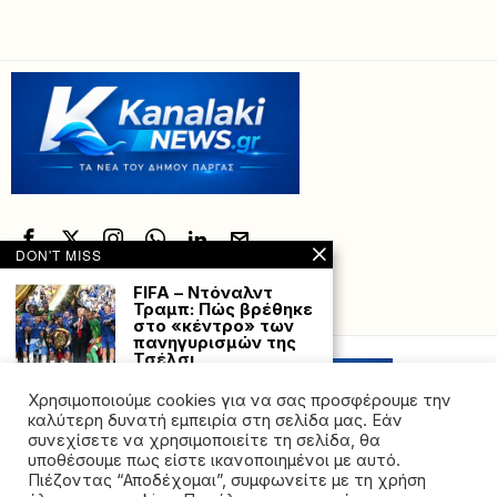
DON'T MISS
FIFA – Ντόναλντ
Τραμπ: Πώς βρέθηκε
Powered with
by Hostville”)
στο «κέντρο» των
πανηγυρισμών της
Τσέλσι
Η πρώτη επέτειος από
Χρησιμοποιούμε cookies για να σας προσφέρουμε την
τηναπόπειρα κατά της
ζωής του, βρήκε
καλύτερη δυνατή εμπειρία στη σελίδα μας. Εάν
συνεχίσετε να χρησιμοποιείτε τη σελίδα, θα
Συνελήφθη ο
υποθέσουμε πως είστε ικανοποιημένοι με αυτό.
Χρήστος Μαυρίκης
Πιέζοντας “Αποδέχομαι”, συμφωνείτε με τη χρήση
για απόπειρα