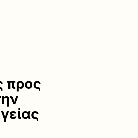
ς προς
την
Υγείας