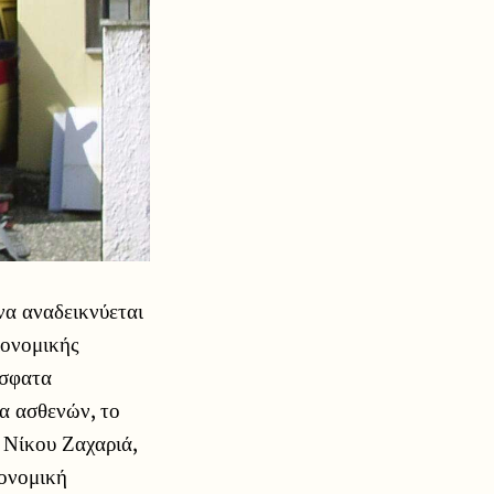
να αναδεικνύεται
ιονομικής
όσφατα
ία ασθενών, το
 Νίκου Ζαχαριά,
ιονομική