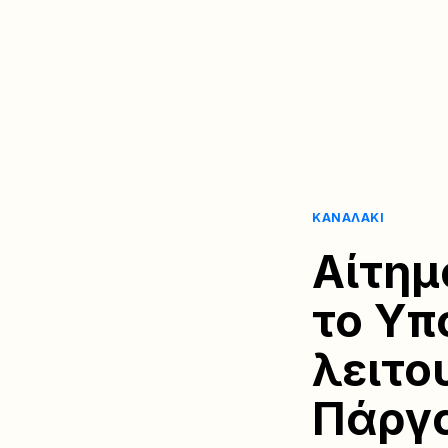
ΚΑΝΑΛΆΚΙ
Αίτημ
το Υπ
λειτο
Πάργ