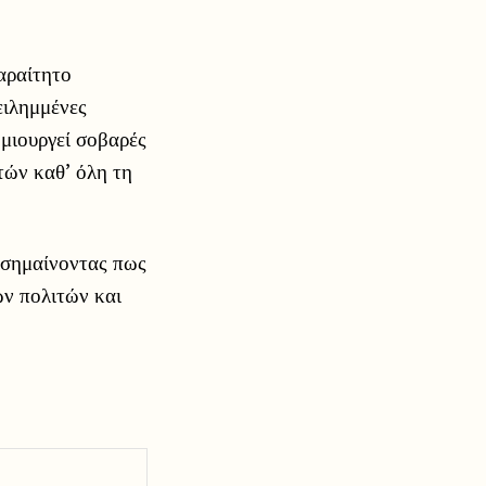
αραίτητο
ειλημμένες
μιουργεί σοβαρές
πτών καθ’ όλη τη
πισημαίνοντας πως
ων πολιτών και