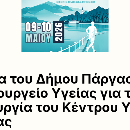
α του Δήμου Πάργα
ουργείο Υγείας για 
υργία του Κέντρου 
ας