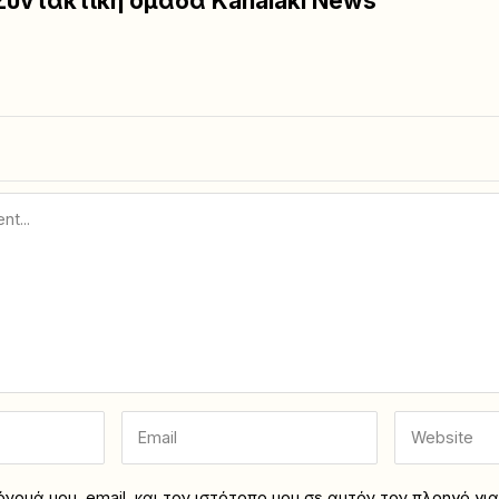
Συντακτική ομάδα Kanalaki News
νομά μου, email, και τον ιστότοπο μου σε αυτόν τον πλοηγό γι