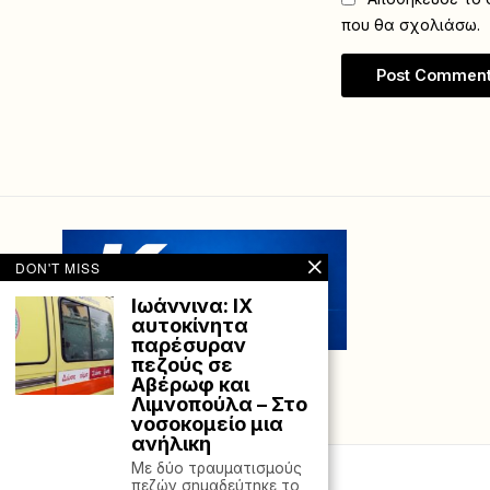
που θα σχολιάσω.
DON'T MISS
Ιωάννινα: ΙΧ
αυτοκίνητα
παρέσυραν
πεζούς σε
Αβέρωφ και
Λιμνοπούλα – Στο
νοσοκομείο μια
ανήλικη
Με δύο τραυματισμούς
πεζών σημαδεύτηκε το