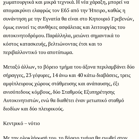
χωματουργικά και μικρά τεχνικά. Η νέα χάραξη, μπορεί να
απομακρύνει ελαφρώς τον Ε65 από την Ήπειρο, καθώς η
συνάντηση με την Εγνατία θα είναι στο Κηπουριό Γρεβενών,
όμως ευνοεί τις συνθήκες ασφάλειας και λειτουργίας του
αυτοκινητοδρόμου. Παράλληλα, μειώνει σημαντικά το
κόστος κατασκευής, βελτιώνοντας έτσι και το
περιβαλλοντικό του αποτύπωμα.
Μεταξύ άλλων, το βόρειο τμήμα του άξονα περιλαμβάνει δύο
σήραγγες, 23 γέφυρες, 14 άνω και 40 κάτω διαβάσεις, τρεις
αμφίπλευρους χώρους στάθμευσης και ανάπαυσης, έξι
ανισόπεδους κόμβους, δύο Σταθμούς Εξυπηρέτησης
Αυτοκινητιστών, ενώ θα διαθέτει έναν μετωπικό σταθμό
διοδίων και δύο πλευρικούς.
Κεντρικό – νότιο
Με την ολοκλήρωσή του, το βόρειο τμήμα θα ενωθεί στον