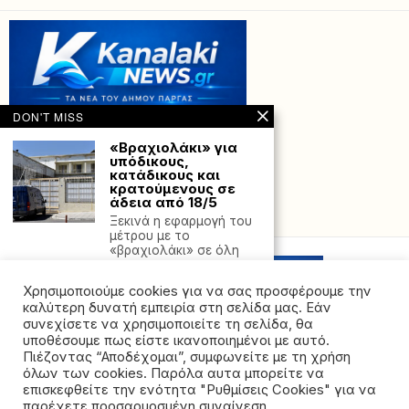
DON'T MISS
«Βραχιολάκι» για
υπόδικους,
κατάδικους και
κρατούμενους σε
άδεια από 18/5
Powered with
by Hostville”)
Ξεκινά η εφαρμογή του
μέτρου με το
«βραχιολάκι» σε όλη
Στο έλεος της
Χρησιμοποιούμε cookies για να σας προσφέρουμε την
ζέστης: Οι μισοί
Έλληνες δεν
καλύτερη δυνατή εμπειρία στη σελίδα μας. Εάν
αντέχουν
συνεχίσετε να χρησιμοποιείτε τη σελίδα, θα
οικονομικά τον
υποθέσουμε πως είστε ικανοποιημένοι με αυτό.
κλιματισμό, η
Πιέζοντας “Αποδέχομαι”, συμφωνείτε με τη χρήση
Ελλάδα δεν
όλων των cookies. Παρόλα αυτα μπορείτε να
επενδύει στα
©2026 - All rights reserved. Απαγορεύεται ρητά η
δέντρα
επισκεφθείτε την ενότητα "Ρυθμίσεις Cookies" για να
αναδημοσίευση χωρίς προηγούμενη έγγραφη άδεια
παρέχετε προσαρμοσμένη συναίνεση.
Η πλειονότητα των