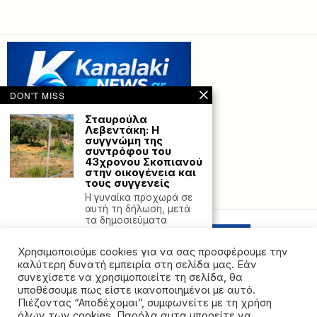
DON'T MISS
Σταυρούλα
Λεβεντάκη: Η
συγγνώμη της
συντρόφου του
43χρονου Σκοπιανού
στην οικογένεια και
τους συγγενείς
Powered with
by Hostville”)
Η γυναίκα προχωρά σε
αυτή τη δήλωση, μετά
τα δημοσιεύματα
Πόλεμος στην
Χρησιμοποιούμε cookies για να σας προσφέρουμε την
Ουκρανία: Η
«Συμμαχία των
καλύτερη δυνατή εμπειρία στη σελίδα μας. Εάν
Προθύμων»
συνεχίσετε να χρησιμοποιείτε τη σελίδα, θα
διατυπώνει τη θέση
υποθέσουμε πως είστε ικανοποιημένοι με αυτό.
της ενόψει των
Πιέζοντας “Αποδέχομαι”, συμφωνείτε με τη χρήση
συνομιλιών με
όλων των cookies. Παρόλα αυτα μπορείτε να
στόχο την επίτευξη