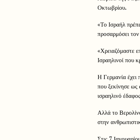
Οκτωβρίου.
«Το Ισραήλ πρέπε
προσαρμόσει τον 
«Χρειαζόμαστε επ
Ισραηλινοί που κ
Η Γερμανία έχει 
που ξεκίνησε ως 
ισραηλινό έδαφος
Αλλά το Βερολίνο
στην ανθρωπιστι
Στις 7 Ιανουαρίο