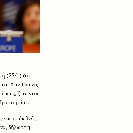
η (25/1) ότι
στη Χαν Γιουνίς,
δάφους, ζητώντας
ρακτορείο. .
 και το διεθνές
ών», δήλωσε η