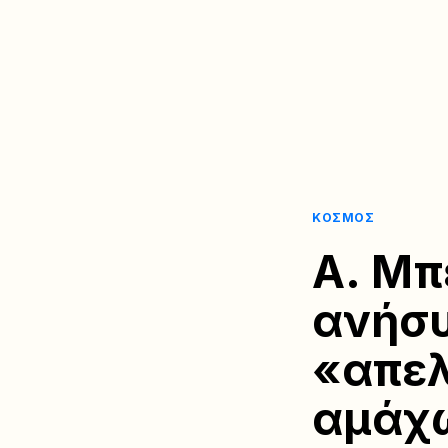
ΚΌΣΜΟΣ
Α. Μπ
ανήσυ
«απελ
αμάχω