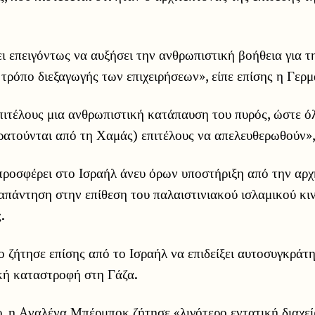
ι επειγόντως να αυξήσει την ανθρωπιστική βοήθεια για τ
τρόπο διεξαγωγής των επιχειρήσεων», είπε επίσης η Γερμ
ιτέλους μια ανθρωπιστική κατάπαυση του πυρός, ώστε όλο
ρατούνται από τη Χαμάς) επιτέλους να απελευθερωθούν»,
προσφέρει στο Ισραήλ άνευ όρων υποστήριξη από την αρ
απάντηση στην επίθεση του παλαιστινιακού ισλαμικού κι
.
 ζήτησε επίσης από το Ισραήλ να επιδείξει αυτοσυγκράτ
κή καταστροφή στη Γάζα.
υ, η Aναλένα Μπέρμποκ ζήτησε «λιγότερο εντατική διαχεί