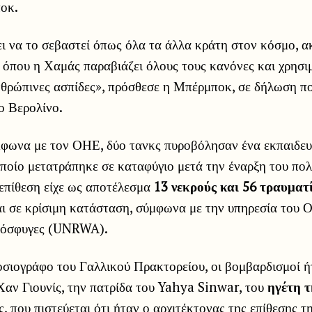
οκ.
ι να το σεβαστεί όπως όλα τα άλλα κράτη στον κόσμο, α
 όπου η Χαμάς παραβιάζει όλους τους κανόνες και χρησι
θρώπινες ασπίδες», πρόσθεσε η Μπέρμποκ, σε δήλωση πο
ο Βερολίνο.
μφωνα με τον ΟΗΕ, δύο τανκς πυροβόλησαν ένα εκπαιδευ
οποίο μετατράπηκε σε καταφύγιο μετά την έναρξη του πολ
επίθεση είχε ως αποτέλεσμα
13 νεκρούς και 56 τραυματ
αι σε κρίσιμη κατάσταση, σύμφωνα με την υπηρεσία του 
πρόσφυγες (UNRWA).
σιογράφο του Γαλλικού Πρακτορείου, οι βομβαρδισμοί ή
Χαν Γιουνίς, την πατρίδα του Yahya Sinwar, του
ηγέτη 
, που πιστεύεται ότι ήταν ο αρχιτέκτονας της επίθεσης τ