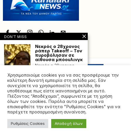
DON'T MISS
Νεκρός ο 28χρονος
ράπερ Takeoff – Τον
Powered with
by Hostville”)
πυροβόλησαν σε
αίθουσα μπόουλινγκ
Νεκρός ο 28χρονος
ράπερ Takeoff, μέλος
Χρησιμοποιούμε cookies για να σας προσφέρουμε την
των Migos, έπειτα από
καλύτερη δυνατή εμπειρία στη σελίδα μας. Εάν
Ασύλλυπτη
συνεχίσετε να χρησιμοποιείτε τη σελίδα, θα
τραγωδία: Τροχαίο
υποθέσουμε πως είστε ικανοποιημένοι με αυτό.
σοκ με δύο νεκρούς
Πιέζοντας “Αποδέχομαι”, συμφωνείτε με τη χρήση
στην Κορίνθου –
όλων των cookies. Παρόλα αυτα μπορείτε να
Πατρών
©2026 - All rights reserved. Απαγορεύεται ρητά η
επισκεφθείτε την ενότητα "Ρυθμίσεις Cookies" για να
Ασύλλυπτη τραγωδία
αναδημοσίευση χωρίς προηγούμενη έγγραφη άδεια
παρέχετε προσαρμοσμένη συναίνεση.
σημειώθηκε το πρωί της
της ιδιοκτήτριας εταιρείας
Δευτέρας στην Ε.Ο
Κορίνθου
Ρυθμίσεις Cookies
Αποδοχή όλων