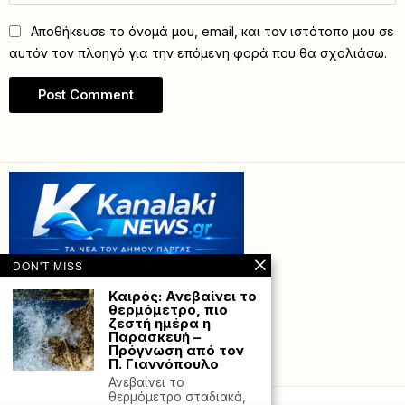
Αποθήκευσε το όνομά μου, email, και τον ιστότοπο μου σε
αυτόν τον πλοηγό για την επόμενη φορά που θα σχολιάσω.
DON'T MISS
Καιρός: Ανεβαίνει το
θερμόμετρο, πιο
ζεστή ημέρα η
Παρασκευή –
Πρόγνωση από τον
Π. Γιαννόπουλο
Powered with
by Hostville”)
Ανεβαίνει το
θερμόμετρο σταδιακά,