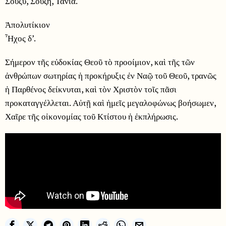
Σούζυ, Σούζη, Τάνια.
Ἀπολυτίκιον
Ἦχος δ’.
Σήμερον τῆς εὐδοκίας Θεοῦ τὸ προοίμιον, καὶ τῆς τῶν
ἀνθρώπων σωτηρίας ἡ προκήρυξις ἐν Ναῷ τοῦ Θεοῦ, τρανῶς
ἡ Παρθένος δείκνυται, καὶ τὸν Χριστὸν τοῖς πᾶσι
προκαταγγέλλεται. Αὐτῇ καὶ ἡμεῖς μεγαλοφώνως βοήσωμεν,
Χαῖρε τῆς οἰκονομίας τοῦ Κτίστου ἡ ἐκπλήρωσις.