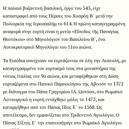
Η παλαιά βυζαντινή βασιλική, έργο του 543, είχε
καταστραφεί από τους Πέρσες του Χοσρόη Β΄ μετά την
Πολιορκία της Ιερουσαλήμ το 614. Η πρώτη καταγεγραμμένη
αναφορά στην εορτή είναι η μνεία «Εἴσοδος τῆς Παναγίας
Θεοτόκου» στο Μηνολόγιον του Βασιλείου Β΄, ένα
Αυτοκρατορικό Μηνολόγιο του 11ου αιώνα.
Τα Εισόδια συνέχισαν να εορτάζονται σε όλη την Ανατολή, με
καταγεγραμμένο τον εορτασμό τους στα μοναστήρια της
νότιας Ιταλίας τον 9ο αιώνα, και μεταφέρθηκαν στη Δύση
εορταζόμενα στο Παπικό Παρεκκλήσιο της Αβινιόν το 1372
με διάταγμα του Πάπα Γρηγορίου ΙΑ. Ωστόσο, στο Ρωμαϊκό
Λειτουργικό η εορτή εντάχθηκε μόλις το 1472, και
καταργήθηκε από τον Πάπας Πίος Ε΄ το 1568. Ως
αποτέλεσμα, δεν εμφανίζεται στο Τριδεντινό Αγιολόγιο. Ο
Πάπας Σίξτος Ε΄ την επανεισήγαγε στο Ρωμαϊκό Αγιολόγιο