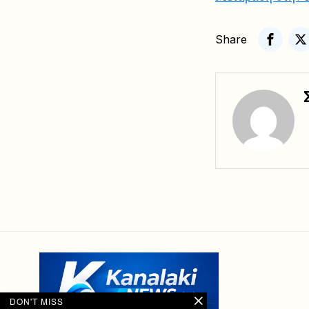
Share
DON'T MISS