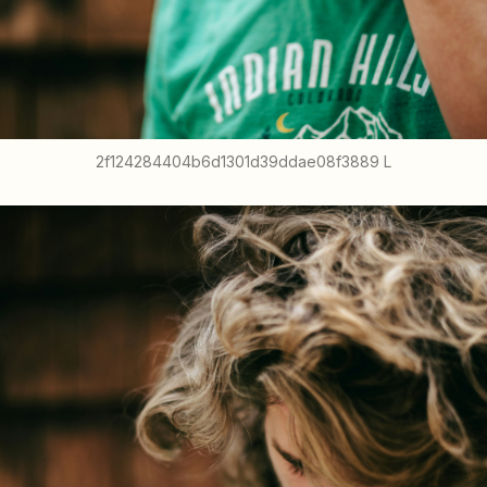
2f124284404b6d1301d39ddae08f3889 L