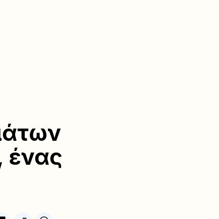
μάτων
, ένας