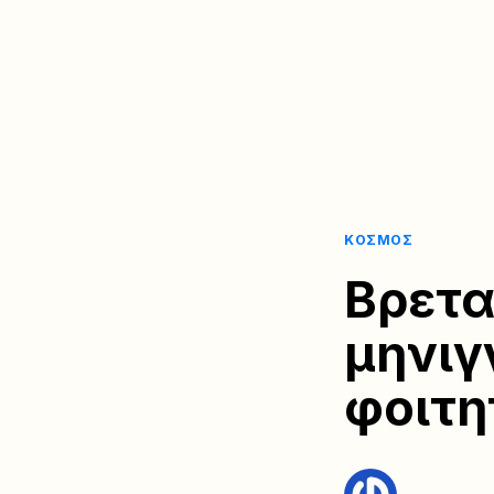
ΚΌΣΜΟΣ
Βρετα
μηνιγ
φοιτη