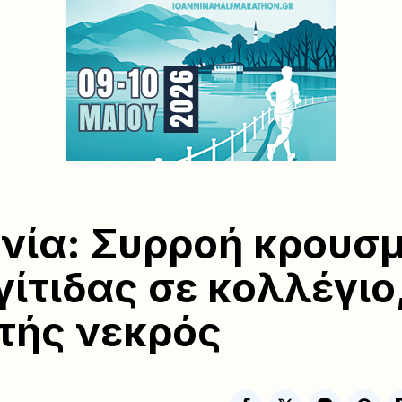
νία: Συρροή κρουσ
γίτιδας σε κολλέγιο
τής νεκρός