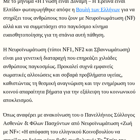
Με το μήνυμα «Η Γνώση είναι Δύναμη – Η Έρευνα είναι
Ελπίδα» φωταγωγήθηκε απόψε η
Βουλή των Ελλήνων
για να
στηρίξει τους ανθρώπους που ζουν με Νευροϊνωμάτωση (NF)
αλλά και να συμμετάσχει στο παγκόσμιο κίνημα
ευαισθητοποίησης για τη σπάνια αυτή πάθηση.
Η Νευροϊνωμάτωση (τύποι NF1, NF2 και Σβαννωμάτωση)
είναι μια γενετική διαταραχή που επηρεάζει χιλιάδες
ανθρώπους παγκοσμίως. Προκαλεί συχνά εμφανείς
σωματικές αλλοιώσεις και σοβαρά προβλήματα υγείας,
καθιστώντας τη θεσμική αναγνώριση και την ενημέρωση του
κοινού απαραίτητα βήματα για την εξάλειψη του κοινωνικού
αποκλεισμού.
Όπως αναφέρει με ανακοίνωση του ο Πανελλήνιος Σύλλογος
Ασθενών & Φίλων Πασχόντων από Νευροϊνωμάτωση «Ζωή
με NF»: «Η απόφαση του ελληνικού Κοινοβουλίου να
στηρίξει τη δράση φέρει βαθύ συμβολισμό: Το “Σπίτι της