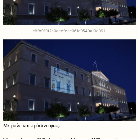
c6fb919f2a0aeefecc06fc9540a19c39 L
Με μπλε και πράσινο φως.