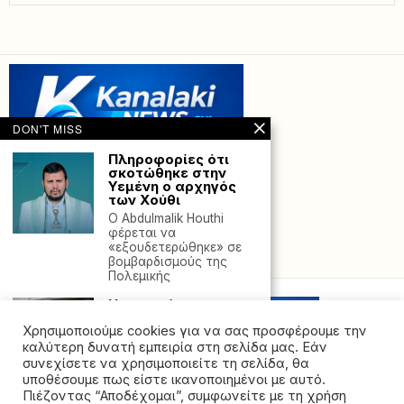
DON'T MISS
Πληροφορίες ότι
σκοτώθηκε στην
Υεμένη ο αρχηγός
των Χούθι
Ο Abdulmalik Houthi
φέρεται να
«εξουδετερώθηκε» σε
Powered with
by Hostville”)
βομβαρδισμούς της
Πολεμικής
Ηγουμενίτσα:
Αντιδράσεις για τις
Χρησιμοποιούμε cookies για να σας προσφέρουμε την
υποχρεωτικές
αποσπάσεις στο
καλύτερη δυνατή εμπειρία στη σελίδα μας. Εάν
Μαυρομάτι – Στάση
συνεχίσετε να χρησιμοποιείτε τη σελίδα, θα
εργασίας
υποθέσουμε πως είστε ικανοποιημένοι με αυτό.
εφοριακών στη
Πιέζοντας “Αποδέχομαι”, συμφωνείτε με τη χρήση
Θεσπρωτία την