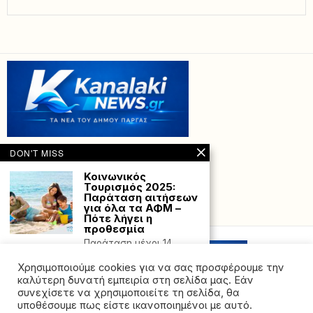
DON'T MISS
Κοινωνικός
Τουρισμός 2025:
Παράταση αιτήσεων
για όλα τα ΑΦΜ –
Powered with
by Hostville”)
Πότε λήγει η
προθεσμία
Παράταση μέχρι 14
Μαΐου πήρε η
προθεσμία για την
Χρησιμοποιούμε cookies για να σας προσφέρουμε την
υποβολή
καλύτερη δυνατή εμπειρία στη σελίδα μας. Εάν
συνεχίσετε να χρησιμοποιείτε τη σελίδα, θα
Χιλιάδες χαμένα
υποθέσουμε πως είστε ικανοποιημένοι με αυτό.
δρομολόγια στα