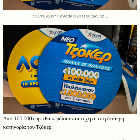
c187c09219f76f9dda169baab6cad5bb L
Από 100.000 ευρώ θα κερδίσουν οι τυχεροί στη δεύτερη
κατηγορία του Τζόκερ.