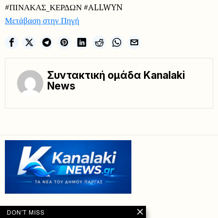
#ΠΙΝΑΚΑΣ_ΚΕΡΔΩΝ #ALLWYN
Μετάβαση στην Πηγή
Συντακτική ομάδα Kanalaki
News
DON'T MISS