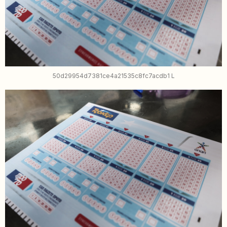
50d29954d7381ce4a21535c8fc7acdb1 L