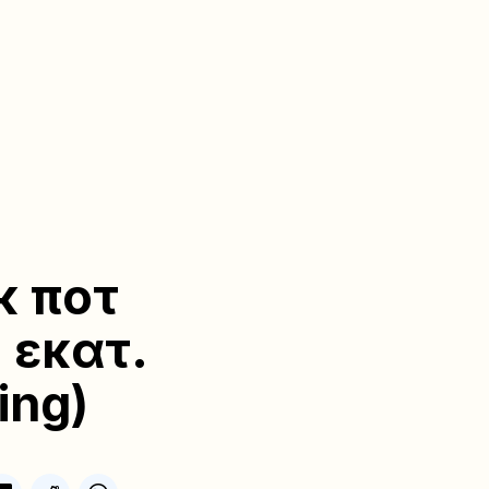
κ ποτ
 εκατ.
ing)