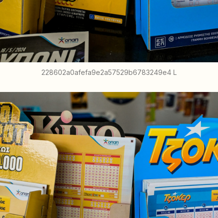
228602a0afefa9e2a57529b6783249e4 L