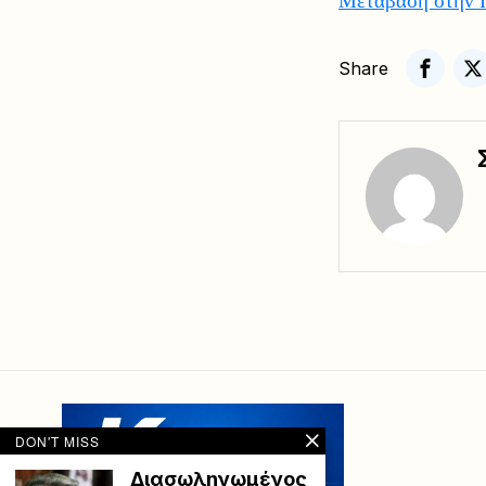
Share
DON'T MISS
Διασωληνωμένος