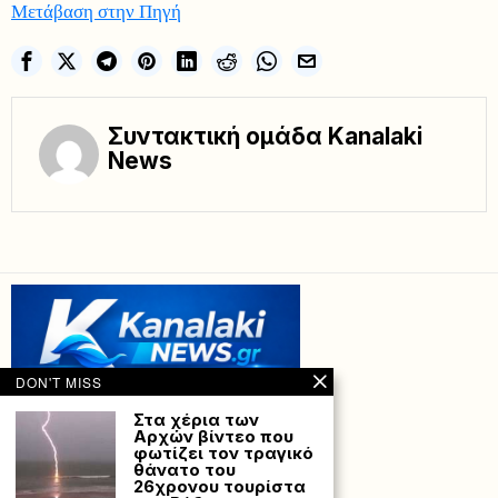
Μετάβαση στην Πηγή
Συντακτική ομάδα Kanalaki
News
DON'T MISS
Στα χέρια των
Αρχών βίντεο που
φωτίζει τον τραγικό
θάνατο του
26χρονου τουρίστα