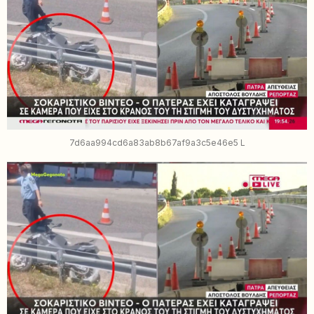
7d6aa994cd6a83ab8b67af9a3c5e46e5 L