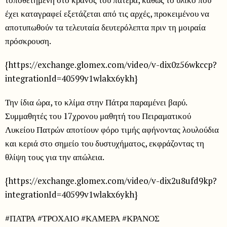
έχει καταγραφεί εξετάζεται από τις αρχές, προκειμένου να
αποτυπωθούν τα τελευταία δευτερόλεπτα πριν τη μοιραία
πρόσκρουση.
{https://exchange.glomex.com/video/v-dix0z56wkccp?
integrationId=40599v1wlakx6ykh}
Την ίδια ώρα, το κλίμα στην Πάτρα παραμένει βαρύ.
Συμμαθητές του 17χρονου μαθητή του Πειραματικού
Λυκείου Πατρών αποτίουν φόρο τιμής αφήνοντας λουλούδια
και κεριά στο σημείο του δυστυχήματος, εκφράζοντας τη
θλίψη τους για την απώλεια.
{https://exchange.glomex.com/video/v-dix2u8ufd9kp?
integrationId=40599v1wlakx6ykh}
#ΠΑΤΡΑ #ΤΡΟΧΑΙΟ #ΚΑΜΕΡΑ #ΚΡΑΝΟΣ