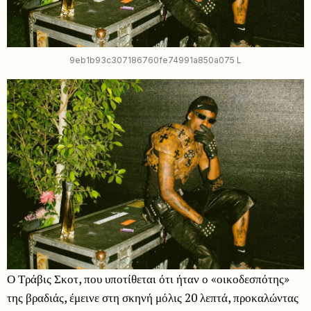
9eb1b93c307186760fe74991a850a075 L
Ο Τράβις Σκοτ, που υποτίθεται ότι ήταν ο «οικοδεσπότης»
της βραδιάς, έμεινε στη σκηνή μόλις 20 λεπτά, προκαλώντας