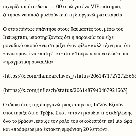
ισχυρίζεται ότι έδωσε 1.100 ευρώ για ένα VIP εισιτήριο,
ζήτησαν να αποζημιωθούν από τη διοργανώτρια εταιρεία.
Ο σταρ πάντως απάντησε στους θαυμαστές του, μέσω του
Instagram, υποστηρίζοντας ότι η παρουσία του είχε
μοναδικό σκοπό «να στηρίξει έναν φίλο» καλλιτέχνη και ότι
«ανυπομονεί να επιστρέψει» στην Τουρκία για να δώσει μια
«πραγματική συναυλία».
{https://x.com/flamearchives_/status/2061471727272566
{https://x.com/jnflesch/status/2061487940467921363}
Ο ιδιοκτήτης της διοργανώτριας εταιρείας Ταϊλάν Εζτσάν
υποστήριξε ότι ο Τράβις Σκοτ «ήταν η καρδιά της εκδήλωσης
όλο το βράδυ», έπαιξε τον ρόλο του οικοδεσπότη επί μία ώρα
και «πρόσφερε μια έκτακτη εμφάνιση 20 λεπτών».