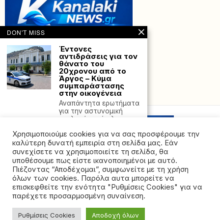
DON'T MISS
Έντονες
αντιδράσεις για τον
θάνατο του
20χρονου από το
Άργος – Κύμα
συμπαράστασης
στην οικογένεια
Powered with
by Hostville”)
Αναπάντητα ερωτήματα
για την αστυνομική
εμπλοκή και έκκληση για
πλήρη
Χρησιμοποιούμε cookies για να σας προσφέρουμε την
Η Ρωσία απαγορεύει
καλύτερη δυνατή εμπειρία στη σελίδα μας. Εάν
την είσοδο σε 52
συνεχίσετε να χρησιμοποιείτε τη σελίδα, θα
Ιρλανδούς
υποθέσουμε πως είστε ικανοποιημένοι με αυτό.
πολιτικούς,
Πιέζοντας “Αποδέχομαι”, συμφωνείτε με τη χρήση
συμπεριλαμβανομέν
όλων των cookies. Παρόλα αυτα μπορείτε να
ου και του
©2026 - All rights reserved. Απαγορεύεται ρητά η
πρωθυπουργού
επισκεφθείτε την ενότητα "Ρυθμίσεις Cookies" για να
αναδημοσίευση χωρίς προηγούμενη έγγραφη άδεια
παρέχετε προσαρμοσμένη συναίνεση.
Η Ρωσία δήλωσε σήμερα
της ιδιοκτήτριας εταιρείας
(16/11) πως απαγορεύει
την είσοδο
Ρυθμίσεις Cookies
Αποδοχή όλων