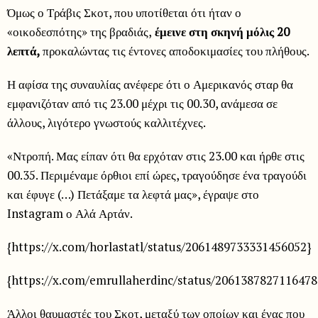
Όμως ο Τράβις Σκοτ, που υποτίθεται ότι ήταν ο
«οικοδεσπότης» της βραδιάς,
έμεινε στη σκηνή μόλις 20
λεπτά,
προκαλώντας τις έντονες αποδοκιμασίες του πλήθους.
Η αφίσα της συναυλίας ανέφερε ότι ο Αμερικανός σταρ θα
εμφανιζόταν από τις 23.00 μέχρι τις 00.30, ανάμεσα σε
άλλους, λιγότερο γνωστούς καλλιτέχνες.
«Ντροπή. Μας είπαν ότι θα ερχόταν στις 23.00 και ήρθε στις
00.35. Περιμέναμε όρθιοι επί ώρες, τραγούδησε ένα τραγούδι
και έφυγε (…) Πετάξαμε τα λεφτά μας», έγραψε στο
Instagram ο Αλά Αρτάν.
{https://x.com/horlastatl/status/2061489733331456052}
{https://x.com/emrullaherdinc/status/2061387827116478
Άλλοι θαυμαστές του Σκοτ, μεταξύ των οποίων και ένας που