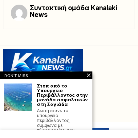
Συντακτική ομάδα Kanalaki
News
DON'T MISS
Στοπ από το
Υπουργείο
Περιβάλλοντος στην
μονάδα ασφαλτικών
στη Σαγιάδα
Δεκτή έκανε το
Powered with
by Hostville”)
υπουργείο
περιβάλλοντος,
σύμφωνα με
πληροφορίες, την
προσφυγή