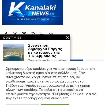
DON'T MISS
Συνάντηση
Δημάρχου Πάργας
Powered with
by Hostville”)
με κατοίκους της
Τ.Κ. Αμμουδιάς
Την ανάγκη δημιουργίας
«κοινοτήτων με
ταυτότητα» για την
Χρησιμοποιούμε cookies για να σας προσφέρουμε την
αναβάθμιση του
καλύτερη δυνατή εμπειρία στη σελίδα μας. Εάν
συνεχίσετε να χρησιμοποιείτε τη σελίδα, θα
Φωτιά τώρα στα
υποθέσουμε πως είστε ικανοποιημένοι με αυτό.
Καλλιγάτα
Πιέζοντας “Αποδέχομαι”, συμφωνείτε με τη χρήση
Κεφαλονιάς –
όλων των cookies. Παρόλα αυτα μπορείτε να
Ήχησε 112
©2026 - All rights reserved. Απαγορεύεται ρητά η
επισκεφθείτε την ενότητα "Ρυθμίσεις Cookies" για να
Ήχησε 112 για
αναδημοσίευση χωρίς προηγούμενη έγγραφη άδεια
παρέχετε προσαρμοσμένη συναίνεση.
ετοιμότητα των
της ιδιοκτήτριας εταιρείας
κατοίκων λόγω της