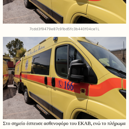
7cdd3f9479e87c91bd5fc3b440f04ce1 L
Στο σημείο έσπευσε ασθενοφόρο του ΕΚΑΒ, ενώ το πλήρωμα