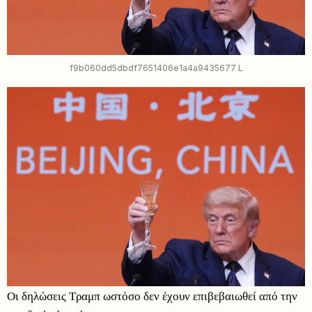
f9b060dd5dbdf7651406e1a4a9435677 L
Οι δηλώσεις Τραμπ ωστόσο δεν έχουν επιβεβαιωθεί από την