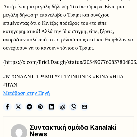
Αυτή είναι μια μεγάλη δήλωση. Το είπε σήμερα. Είναι μια
μεγάλη δήλωση» επανέλαβε ο Τραμπ και συνέχισε
επιμένοντας ότι ο Κινέζος πρόεδρος του «το είπε
κατηγορηματικά! Αλλά την ίδια στιγμή, είπε, ξέρεις,
αγοράζουν πολύ από το πετρέλαιό τους εκεί και θα ήθελαν να
συνεχίσουν να το κάνουν» τόνισε ο Τραμπ.
{https://x.com/EricLDaugh/status/2054937763837804833
#ΝΤΟΝΑΛΝΤ_ΤΡΑΜΠ #ΣΙ_ΤΖΙΝΠΙΝΓΚ #ΚΙΝΑ #ΗΠΑ
#ΙΡΑΝ
Μετάβαση στην Πηγή
Συντακτική ομάδα Kanalaki
News