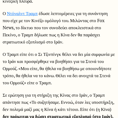
κινεζική πλευρά.
Ο
Ντόναλντ Τραμπ
έδωσε λεπτομέρειες για τη συνάντηση
που είχε με τον Κινέζο ομόλογό του. Μιλώντας στο Fox
News, το δίκτυο που τον συνοδεύει αποκλειστικά στο
Πεκίνο, ο Τραμπ δήλωσε πως η Κίνα δεν θα παράσχει
στρατιωτικό εξοπλισμό στο Ιράν.
Ο Τραμπ είπε ότι ο Σι Τζινπίνγκ θέλει να δει μία συμφωνία με
το Ιράν και προσφέρθηκε να βοηθήσει για τα Στενά του
Ορμούζ. «Μου είπε, θα ήθελα να βοηθήσω με οποιονδήποτε
τρόπο, θα ήθελα να το κάνω. Θέλει να δει ανοιχτά τα Στενά
του Ορμούζ» είπε ο Τραμπ.
Σε ερώτηση για τη στήριξη της Κίνας στο Ιράν, ο Τραμπ
απάντησε πως «Το συζητήσαμε. Εννοώ, όταν λες υποστήριξη,
δεν πολεμά μαζί μας η Κίνα ή κάτι τέτοιο. Είπε ότι (η Κϊνα)
δεν πρόκειται να δώσει στρατιωτικό εξοπλισμό (στο Ιράν).