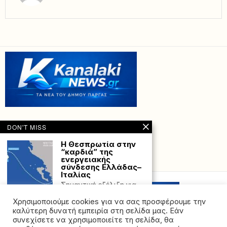
DON'T MISS
Η Θεσπρωτία στην
“καρδιά” της
ενεργειακής
Powered with
by Hostville”)
σύνδεσης Ελλάδας–
Ιταλίας
Σημαντική εξέλιξη για
την Ήπειρο και ιδιαίτερα
Χρησιμοποιούμε cookies για να σας προσφέρουμε την
τη Θεσπρωτία αποτελεί
καλύτερη δυνατή εμπειρία στη σελίδα μας. Εάν
Τραγικό Συμβάν:
συνεχίσετε να χρησιμοποιείτε τη σελίδα, θα
Νεκρή Γυναίκα