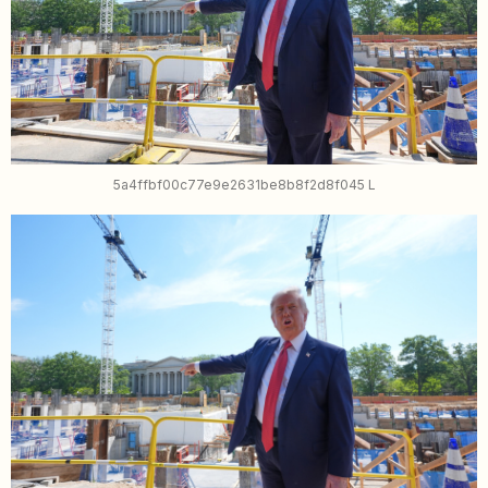
5a4ffbf00c77e9e2631be8b8f2d8f045 L