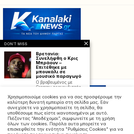
DON'T MISS
Βρετανία:
Συνελήφθη ο Κρις
Μπράουν –
Επιτέθηκε με
μπουκάλι σε
Powered with
by Hostville”)
μουσικό παραγωγό
Ο βραβευμένος με
Grammy τραγουδιστής
Κρις Μπράουν
Χρησιμοποιούμε cookies για να σας προσφέρουμε την
αντιμετωπίζει
βαρύτατες
καλύτερη δυνατή εμπειρία στη σελίδα μας. Εάν
συνεχίσετε να χρησιμοποιείτε τη σελίδα, θα
Δολοφονία στη Νέα
υποθέσουμε πως είστε ικανοποιημένοι με αυτό.
Ιωνία: Ενώπιον του
Πιέζοντας “Αποδέχομαι”, συμφωνείτε με τη χρήση
ανακριτή ο
όλων των cookies. Παρόλα αυτα μπορείτε να
33χρονος δράστης
©2026 - All rights reserved. Απαγορεύεται ρητά η
που παραδόθηκε
επισκεφθείτε την ενότητα "Ρυθμίσεις Cookies" για να
αναδημοσίευση χωρίς προηγούμενη έγγραφη άδεια