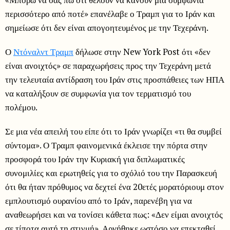
περισσότερο από ποτέ» επανέλαβε ο Τραμπ για το Ιράν και
σημείωσε ότι δεν είναι απογοητευμένος με την Τεχεράνη.
Ο
Ντόναλντ Τραμπ
δήλωσε στην New York Post ότι «δεν
είναι ανοιχτός» σε παραχωρήσεις προς την Τεχεράνη μετά
την τελευταία αντίδραση του Ιράν στις προσπάθειες των ΗΠΑ
να καταλήξουν σε συμφωνία για τον τερματισμό του
πολέμου.
Σε μια νέα απειλή του είπε ότι το Ιράν γνωρίζει «τι θα συμβεί
σύντομα». Ο Τραμπ φαινομενικά έκλεισε την πόρτα στην
προσφορά του Ιράν την Κυριακή για διπλωματικές
συνομιλίες και ερωτηθείς για το σχόλιό του την Παρασκευή
ότι θα ήταν πρόθυμος να δεχτεί ένα 20ετές μορατόριουμ στον
εμπλουτισμό ουρανίου από το Ιράν, παρενέβη για να
αναθεωρήσει και να τονίσει κάθετα πως: «Δεν είμαι ανοιχτός
σε τίποτα αυτή τη στιγμή». Αρνήθηκε ωστόσο να επεκταθεί