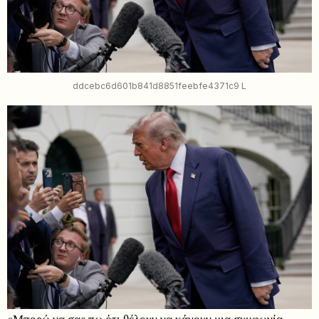
ddcebc6d601b841d8851feebfe4371c9 L
«Μπορώ να σας πω ότι θέλουν να κάνουν μια συμφωνία