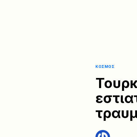
ΚΌΣΜΟΣ
Τουρκ
εστιατ
τραυμ