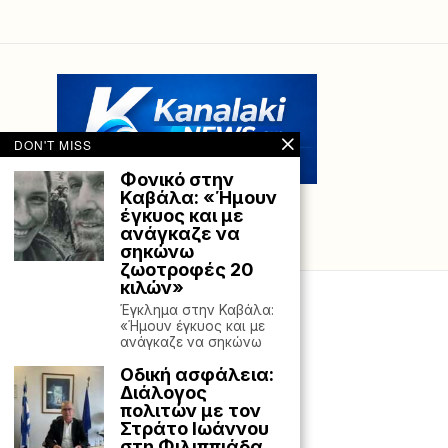
DON'T MISS
Φονικό στην
Καβάλα: «Ήμουν
έγκυος και με
ανάγκαζε να
σηκώνω
ζωοτροφές 20
κιλών»
Έγκλημα στην Καβάλα:
«Ήμουν έγκυος και με
ανάγκαζε να σηκώνω
Οδική ασφάλεια:
Διάλογος
πολιτών με τον
Στράτο Ιωάννου
στη Φιλιππιάδα