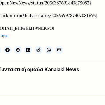
/OpenNewNews/status/2056387691843875082}
/TurkinformMedya/status/2056399787407081695}
ΝΟΠΛΗ_ΕΠΙΘΕΣΗ #ΝΕΚΡΟΙ
Πηγή
Συντακτική ομάδα Kanalaki News