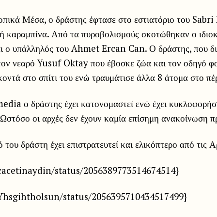
πικά Μέσα, ο δράστης έφτασε στο εστιατόριο του Sabri 
κή καραμπίνα. Από τα πυροβολισμούς σκοτώθηκαν ο ιδιο
ι ο υπάλληλός του Ahmet Ercan Can. Ο δράστης, που δι
τον νεαρό Yusuf Oktay που έβοσκε ζώα και τον οδηγό φ
οντά στο σπίτι του ενώ τραυμάτισε άλλα 8 άτομα στο πέ
edia ο δράστης έχει κατονομαστεί ενώ έχει κυκλοφορήσε
Ωστόσο οι αρχές δεν έχουν καμία επίσημη ανακοίνωση π
ό του δράστη έχει επιστρατευτεί και ελικόπτερο από τις Α
/cacetinaydin/status/2056389773514674514}
/Yhsgihtholsun/status/2056395710434517499}