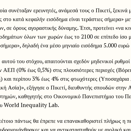
οία συνέταξαν ερευνητές, ανάμεσά τους ο Πικετί, ξεκινά 
ις στο κατά κεφαλήν εισόδημα είναι τεράστιες σήμερα» μ
, σε όρους αγοραστικής δύναμης. Έτσι, προτείνει «να κι
σοδημάτων όλων των χωρών έως το 2100 σε επίπεδο ίσο μ
σήμερα», δηλαδή ένα μέσο μηνιαίο εισόδημα 5.000 ευρώ 
η αυτού του στόχου, απαιτούνται σχεδόν μηδενικοί ρυθμοί
ν ΑΕΠ (0% έως 0,5%) στις πλουσιότερες περιοχές (Βόρε
) και περίπου 3% έως 4% στις φτωχότερες (Υποσαχάρια 
ική Ασία)», εξήγησε ο Πικετί, διευθυντής σπουδών στην
τημών, καθηγητής στο Οικονομικό Πανεπιστήμιο του Πα
ου World Inequality Lab.
ι τέτοιο πάντως θα έπρεπε να επανακαθοριστεί πλήρως η 
υδρογονάνθρακες και να αντικατασταθούν με αιολική και