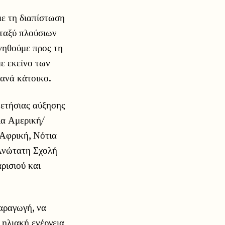
με τη διαπίστωση
εταξύ πλούσιων
νηθούμε προς τη
ε εκείνο των
ανά κάτοικο.
 ετήσιας αύξησης
ια Αμερική/
Αφρική, Νότια
 Ανώτατη Σχολή
ρισιού και
παραγωγή, να
 ηλιακή ενέργεια