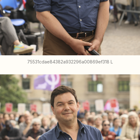
75531cdae84382a932296a00869ef318 L