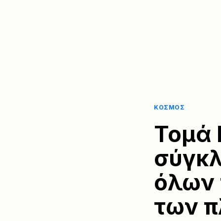
ΚΌΣΜΟΣ
Τομά 
σύγκλ
όλων 
των π