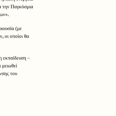
ια την Παγκόσμια
δων».
ιουσία (με
, οι οποίοι θα
η εκπαίδευση –
α μειωθεί
νσης του