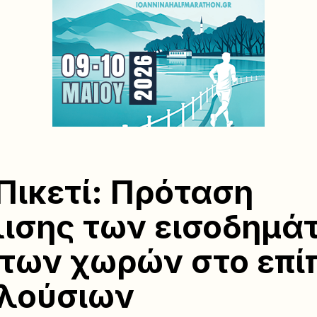
Πικετί: Πρόταση
ισης των εισοδημά
των χωρών στο επί
λούσιων