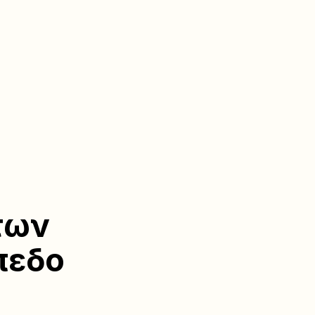
των
πεδο