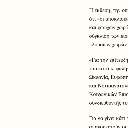
Η έκθεση, την οπ
ότι «οι αποκλίσε
και φτωχών χωρών
σύγκλιση των ει
πλούσιων χωρών 
«Για την επίτευξ
του κατά κεφαλή
Ωκεανία, Ευρώπη
και Νοτιοανατολ
Κοινωνικών Επισ
συνδιευθυντής τ
Για να γίνει κάτ
απαγορευτούν οι 