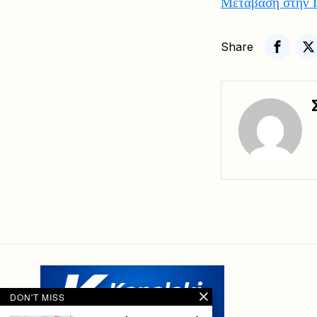
Μετάβαση στην 
Share
DON'T MISS