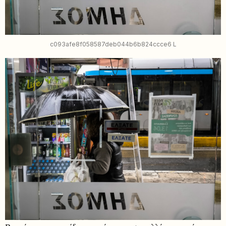
c093afe8f058587deb044b6b824ccce6 L