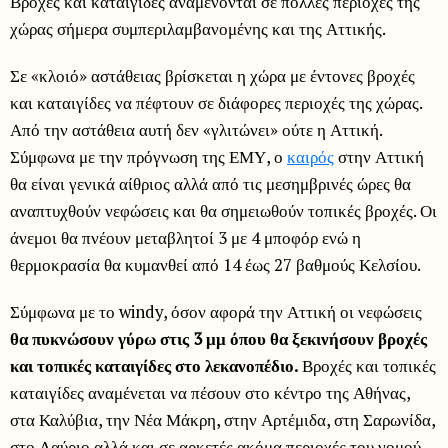
Βροχές και καταιγίδες αναμένονται σε πολλές περιοχές της
χώρας σήμερα συμπεριλαμβανομένης και της Αττικής.
Σε «κλοιό» αστάθειας βρίσκεται η χώρα με έντονες βροχές
και καταιγίδες να πέφτουν σε διάφορες περιοχές της χώρας.
Από την αστάθεια αυτή δεν «γλιτώνει» ούτε η Αττική.
Σύμφωνα με την πρόγνωση της ΕΜΥ, ο
καιρός
στην Αττική
θα είναι γενικά αίθριος αλλά από τις μεσημβρινές ώρες θα
αναπτυχθούν νεφώσεις και θα σημειωθούν τοπικές βροχές. Οι
άνεμοι θα πνέουν μεταβλητοί 3 με 4 μποφόρ ενώ η
θερμοκρασία θα κυμανθεί από 14 έως 27 βαθμούς Κελσίου.
Σύμφωνα με το windy, όσον αφορά την Αττική οι νεφώσεις
θα πυκνώσουν γύρω στις 3 μμ όπου θα ξεκινήσουν βροχές
και τοπικές καταιγίδες στο λεκανοπέδιο.
Βροχές και τοπικές
καταιγίδες αναμένεται να πέσουν στο κέντρο της Αθήνας,
στα Καλύβια, την Νέα Μάκρη, στην Αρτέμιδα, στη Σαρωνίδα,
στο Λαύριο αλλά και σε αρκετές ακόμα περιοχές του νομού.