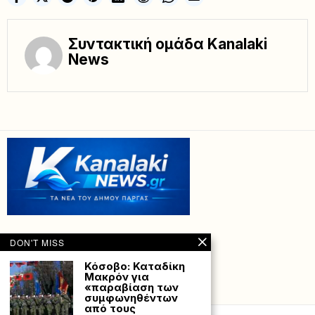
Συντακτική ομάδα Kanalaki
News
DON'T MISS
Κόσοβο: Καταδίκη
Μακρόν για
«παραβίαση των
Powered with
by Hostville”)
συμφωνηθέντων
από τους