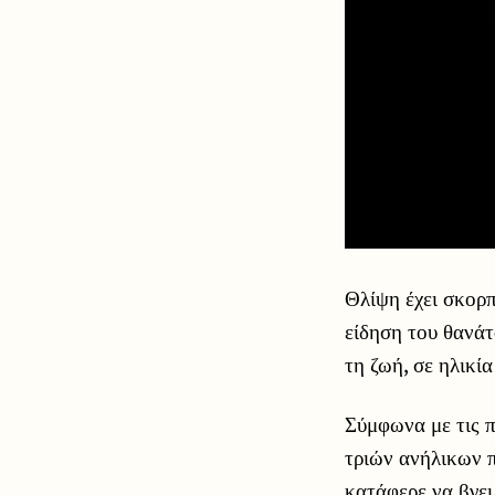
Θλίψη έχει σκορπ
είδηση του θανάτ
τη ζωή, σε ηλικί
Σύμφωνα με τις 
τριών ανήλικων π
κατάφερε να βγει