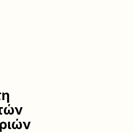
τη
ετών
ριών