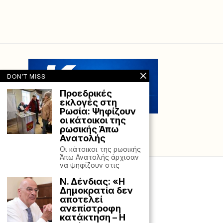
DON'T MISS
Προεδρικές
εκλογές στη
Ρωσία: Ψηφίζουν
οι κάτοικοι της
ρωσικής Άπω
Ανατολής
Οι κάτοικοι της ρωσικής
Άπω Ανατολής άρχισαν
να ψηφίζουν στις
Ν. Δένδιας: «H
Δημοκρατία δεν
αποτελεί
ανεπίστροφη
κατάκτηση – Η