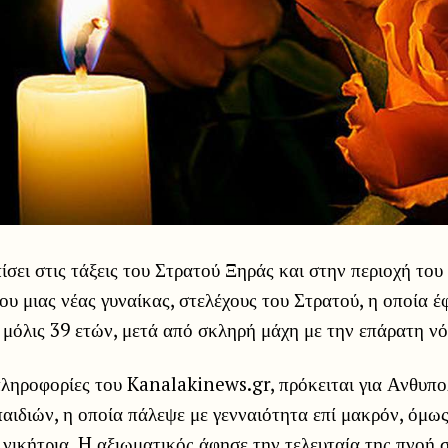
ίσει στις τάξεις του Στρατού Ξηράς και στην περιοχή του
ου μιας νέας γυναίκας, στελέχους του Στρατού, η οποία 
α μόλις 39 ετών, μετά από σκληρή μάχη με την επάρατη ν
πληροφορίες του Kanalakinews.gr, πρόκειται για Ανθυπο
αιδιών, η οποία πάλεψε με γενναιότητα επί μακρόν, όμως
 νικήτρια. H αξιωματικός άφησε την τελευταία της πνοή