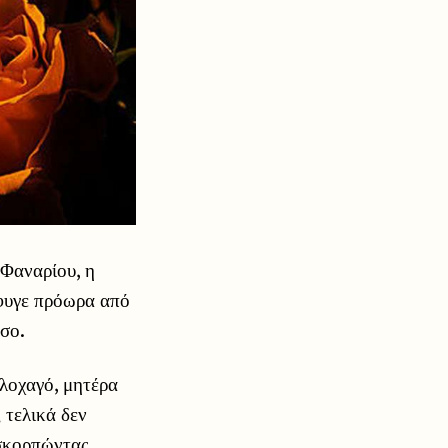
 Φαναρίου, η
έφυγε πρόωρα από
όσο.
λοχαγό, μητέρα
 τελικά δεν
 σκορπώντας