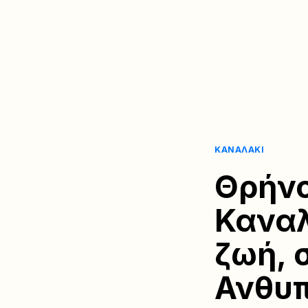
ΚΑΝΑΛΆΚΙ
Θρήνο
Καναλ
ζωή, 
Ανθυπ