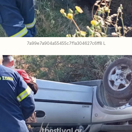
7a99e7a904a55455c7f1a304627c6ff8 L