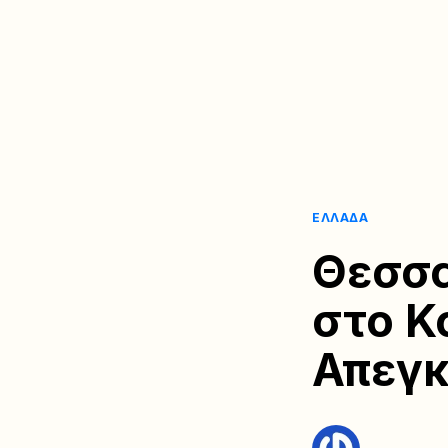
ΕΛΛΆΔΑ
Θεσσα
στο Κ
Απεγκ