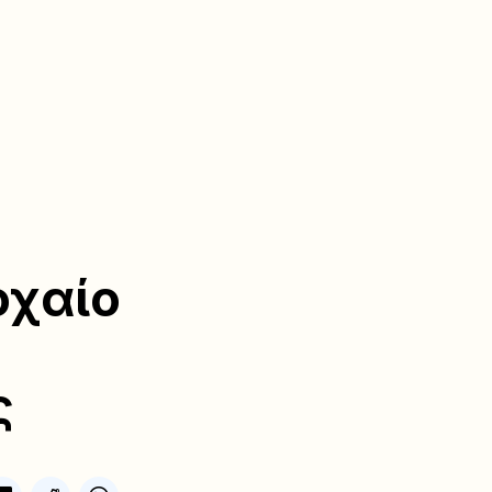
οχαίο
ς