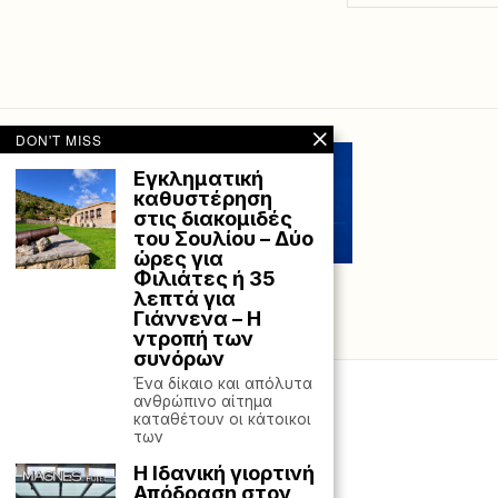
DON'T MISS
Εγκληματική
καθυστέρηση
στις διακομιδές
του Σουλίου – Δύο
ώρες για
Φιλιάτες ή 35
λεπτά για
Γιάννενα – Η
ντροπή των
συνόρων
Ένα δίκαιο και απόλυτα
ανθρώπινο αίτημα
καταθέτουν οι κάτοικοι
των
Η Ιδανική γιορτινή
Απόδραση στον