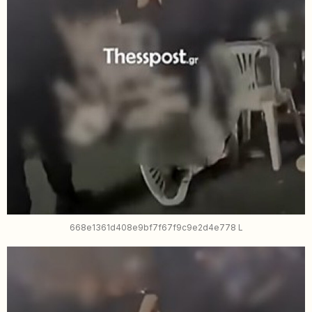
668e1361d408e9bf7f67f9c9e2d4e778 L