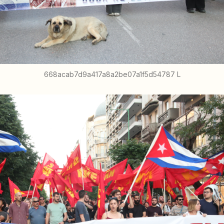
668acab7d9a417a8a2be07a1f5d54787 L