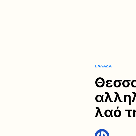
ΕΛΛΆΔΑ
Θεσσα
αλληλ
λαό τ