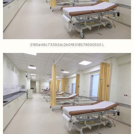
3185e48c73392dc2b0f8318578590500 L