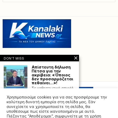
DON'T MISS
Απίστευτη δήλωση
Πέτσα για την
ακρίβεια: «Όποιος
Powered with
by Hostville”)
δεν προσαρμόζεται
πεθαίνει…»!
Σε καθεστωτικό σπιράλ
η παρέα του Μητσοτάκη
Εάν θεωρήσατε ότι
Χρησιμοποιούμε cookies για να σας προσφέρουμε την
καλύτερη δυνατή εμπειρία στη σελίδα μας. Εάν
Εξιχνιάστηκε η
συνεχίσετε να χρησιμοποιείτε τη σελίδα, θα
επίθεση σε βάρος
υποθέσουμε πως είστε ικανοποιημένοι με αυτό.
ανηλίκου στην
Πιέζοντας “Αποδέχομαι”, συμφωνείτε με τη χρήση
Πρέβεζα