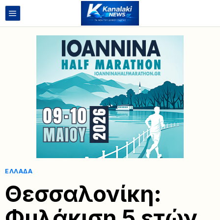
ΕΛΛΆΔΑ
Θεσσαλονίκη:
Φυλάκιση 5 ετών