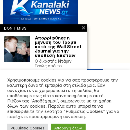
DON'T MISS
Απορρίφθηκε η
μήνυση του Τραμπ
κατά της Wall Street
Journal για την
υπόθεση Έπσταϊν
Powered with
by Hostville”)
Ο δικαστής Ντάριν
Γκέιλς από το
ομοσπονδιακό
δικαστήριο του Μαϊάμι
Χρησιμοποιούμε cookies για να σας προσφέρουμε την
Παιδικές
καλύτερη δυνατή εμπειρία στη σελίδα μας. Εάν
κατασκηνώσεις
συνεχίσετε να χρησιμοποιείτε τη σελίδα, θα
ΔΥΠΑ: Ξεκινούν
υποθέσουμε πως είστε ικανοποιημένοι με αυτό.
αύριο οι αιτήσεις για
Πιέζοντας “Αποδέχομαι”, συμφωνείτε με τη χρήση
τις 70.000 επιταγές
όλων των cookies. Παρόλα αυτα μπορείτε να
©2026 - All rights reserved. Απαγορεύεται ρητά η
Η επιλογή των
επισκεφθείτε την ενότητα "Ρυθμίσεις Cookies" για να
δικαιούχων βασίζεται
αναδημοσίευση χωρίς προηγούμενη έγγραφη άδεια
παρέχετε προσαρμοσμένη συναίνεση.
στη μοριοδότηση
της ιδιοκτήτριας εταιρείας
συγκεκριμένων
κριτηρίων με
Ρυθμίσεις Cookies
Αποδοχή όλων