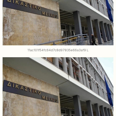
11ac101f54fc64d7c8d97835e66a3af9 L