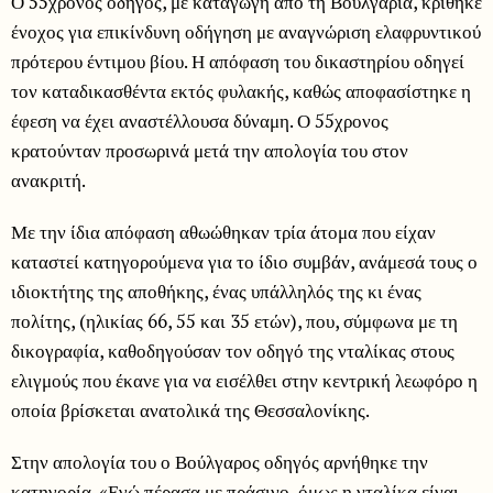
Ο 55χρονος οδηγός, με καταγωγή από τη Βουλγαρία, κρίθηκε
ένοχος για επικίνδυνη οδήγηση με αναγνώριση ελαφρυντικού
πρότερου έντιμου βίου. Η απόφαση του δικαστηρίου οδηγεί
τον καταδικασθέντα εκτός φυλακής, καθώς αποφασίστηκε η
έφεση να έχει αναστέλλουσα δύναμη. Ο 55χρονος
κρατούνταν προσωρινά μετά την απολογία του στον
ανακριτή.
Με την ίδια απόφαση αθωώθηκαν τρία άτομα που είχαν
καταστεί κατηγορούμενα για το ίδιο συμβάν, ανάμεσά τους ο
ιδιοκτήτης της αποθήκης, ένας υπάλληλός της κι ένας
πολίτης, (ηλικίας 66, 55 και 35 ετών), που, σύμφωνα με τη
δικογραφία, καθοδηγούσαν τον οδηγό της νταλίκας στους
ελιγμούς που έκανε για να εισέλθει στην κεντρική λεωφόρο η
οποία βρίσκεται ανατολικά της Θεσσαλονίκης.
Στην απολογία του ο Βούλγαρος οδηγός αρνήθηκε την
κατηγορία. «Εγώ πέρασα με πράσινο, όμως η νταλίκα είναι