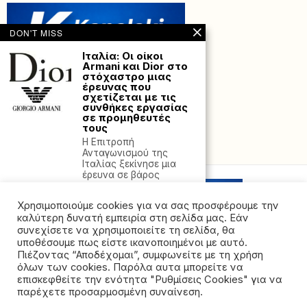
DON'T MISS
Ιταλία: Οι οίκοι
Armani και Dior στο
στόχαστρο μιας
έρευνας που
σχετίζεται με τις
συνθήκες εργασίας
σε προμηθευτές
τους
Η Επιτροπή
Powered with
by Hostville”)
Ανταγωνισμού της
Ιταλίας ξεκίνησε μια
έρευνα σε βάρος
Μέτρα στο
Χρησιμοποιούμε cookies για να σας προσφέρουμε την
νοσοκομείο
Πρέβεζας λόγω
καλύτερη δυνατή εμπειρία στη σελίδα μας. Εάν
έξαρσης των
συνεχίσετε να χρησιμοποιείτε τη σελίδα, θα
λοιμώξεων-
υποθέσουμε πως είστε ικανοποιημένοι με αυτό.
Επανέρχεται η
Πιέζοντας “Αποδέχομαι”, συμφωνείτε με τη χρήση
χρήση μάσκας και το
όλων των cookies. Παρόλα αυτα μπορείτε να
περιορισμένο
©2026 - All rights reserved. Απαγορεύεται ρητά η
επισκεπτήριο
επισκεφθείτε την ενότητα "Ρυθμίσεις Cookies" για να
αναδημοσίευση χωρίς προηγούμενη έγγραφη άδεια
παρέχετε προσαρμοσμένη συναίνεση.
Μέτρα που αφορούν τη
της ιδιοκτήτριας εταιρείας
χρήση μάσκας και το