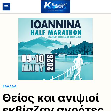
ΕΛΛΆΔΑ
Θείος και ανιψιοί
εκβίαζαν αγρότες