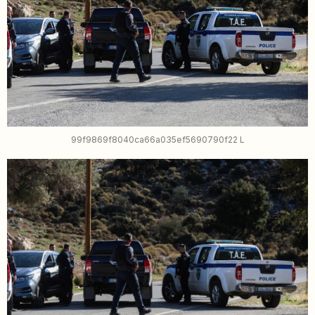
99f9869f8040ca66a035ef5690790f22 L