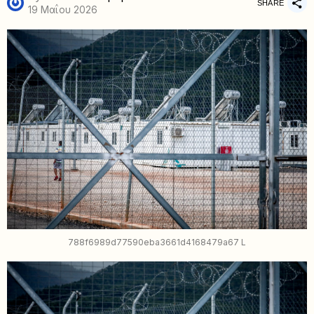
SHARE
19 Μαΐου 2026
788f6989d77590eba3661d4168479a67 L