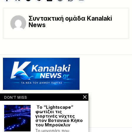
Συντακτική ομάδα Kanalaki
News
DON'T MISS
Το “Lightscape”
φωτίζει τις
γιορτινές νύχτες
στον Βοτανικό Κήπο
Powered with
by Hostville”)
του Μπρούκλιν
Το μονοπάτι που