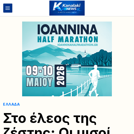
ΕΛΛΆΔΑ
Στο έλεος της
ζέστης: Οι μισοί