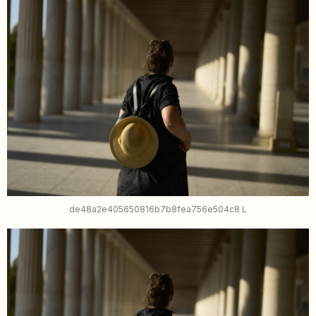
de48a2e405650816b7b8fea756e504c8 L