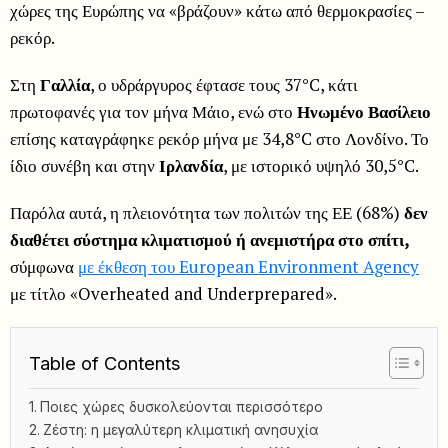
χώρες της Ευρώπης να «βράζουν» κάτω από θερμοκρασίες –
ρεκόρ.
Στη
Γαλλία
, ο υδράργυρος έφτασε τους 37°C, κάτι
πρωτοφανές για τον μήνα Μάιο, ενώ στο
Ηνωμένο Βασίλειο
επίσης καταγράφηκε ρεκόρ μήνα με 34,8°C στο Λονδίνο. Το
ίδιο συνέβη και στην
Ιρλανδία
, με ιστορικό υψηλό 30,5°C.
Παρόλα αυτά, η πλειονότητα των πολιτών της ΕΕ (68%)
δεν
διαθέτει σύστημα κλιματισμού ή ανεμιστήρα στο σπίτι,
σύμφωνα
με έκθεση του European Environment Agency
με τίτλο «Overheated and Underprepared».
Table of Contents
Ποιες χώρες δυσκολεύονται περισσότερο
Ζέστη: η μεγαλύτερη κλιματική ανησυχία