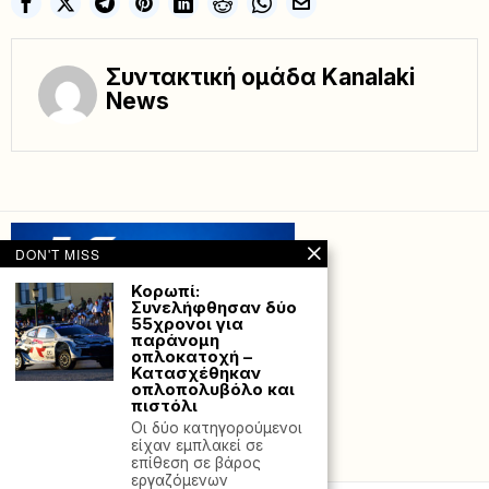
Συντακτική ομάδα Kanalaki
News
DON'T MISS
Κορωπί:
Συνελήφθησαν δύο
55χρονοι για
παράνομη
οπλοκατοχή –
Κατασχέθηκαν
οπλοπολυβόλο και
πιστόλι
Οι δύο κατηγορούμενοι
είχαν εμπλακεί σε
Powered with
by Hostville”)
επίθεση σε βάρος
εργαζόμενων