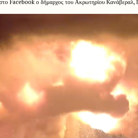
 στο Facebook ο δήμαρχος του Ακρωτηρίου Κανάβεραλ, 