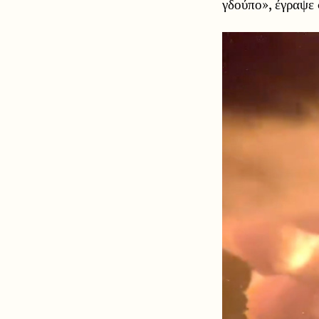
γδούπο», έγραψε