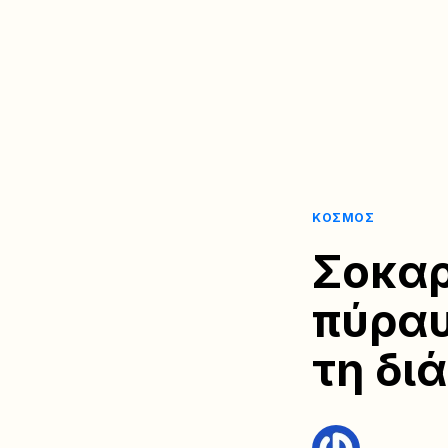
ΚΌΣΜΟΣ
Σοκαρ
πύραυ
τη δι