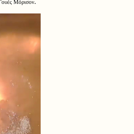
Γουές Μόρισον.