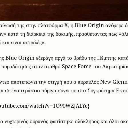
οίνωσή της στην πλατφόρμα X, η Blue Origin ανέφερε ό
ν» κατά τη διάρκεια της δοκιμής, προσθέτοντας πως «ό
 και είναι ασφαλές».
ης Blue Origin εξεράγη αργά το βράδυ της Πέμπτης κατά
ς πυροδότησης στον σταθμό Space Force του Ακρωτηρίο
ίντεο αποτυπώνει την στιγμή που ο πύραυλος New Glenn
αι σε ένα τεράστιο πύρινο σύννεφο στο Συγκρότημα Εκτο
youtube.com/watch?v=1O90WZJALYc}
 ο νυχτερινός ουρανός φωτίστηκε ολόκληρος και όλοι ακ