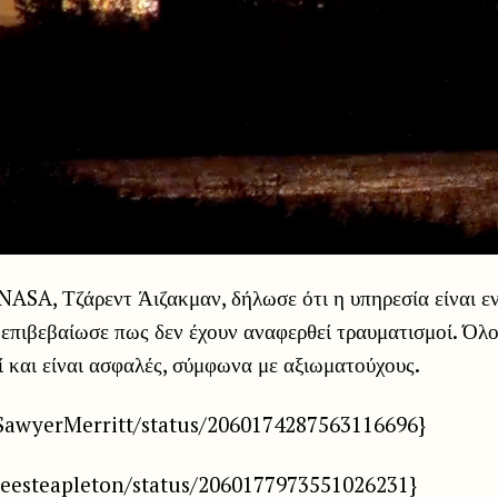
NASA, Τζάρεντ Άιζακμαν, δήλωσε ότι η υπηρεσία είναι εν
 επιβεβαίωσε πως δεν έχουν αναφερθεί τραυματισμοί. Όλ
ί και είναι ασφαλές, σύμφωνα με αξιωματούχους.
/SawyerMerritt/status/2060174287563116696}
/leesteapleton/status/2060177973551026231}