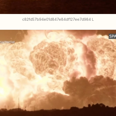
c82fd57b94e01d847e84df127ee7d984 L