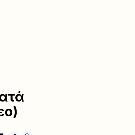
κατά
εο)