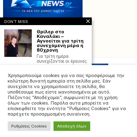
DON'T MISS
Θρίλερ στο
Καναλάκι –
Αγνοείται για τρίτη
συνεχόμενη μέρα η
80χρονη
Powered with
by Hostville”)
Για τρίτη ημέρα
συνεχίζονται οι έρευνες
για τον εντοπισμό της
Χρησιμοποιούμε cookies για να σας προσφέρουμε την
Ιωάννινα: Πέντε
τραυματίες σε
καλύτερη δυνατή εμπειρία στη σελίδα μας. Εάν
συμπλοκή νεαρών
συνεχίσετε να χρησιμοποιείτε τη σελίδα, θα
έξω από σχολείο –
υποθέσουμε πως είστε ικανοποιημένοι με αυτό.
Προσαγωγές
Πιέζοντας “Αποδέχομαι”, συμφωνείτε με τη χρήση
υπόπτων και γονέων
όλων των cookies. Παρόλα αυτα μπορείτε να
ανηλίκων
©2026 - All rights reserved. Απαγορεύεται ρητά η
επισκεφθείτε την ενότητα "Ρυθμίσεις Cookies" για να
Συμπλοκή νεαρών στο
αναδημοσίευση χωρίς προηγούμενη έγγραφη άδεια
παρέχετε προσαρμοσμένη συναίνεση.
γυμνάσιο Ελεούσας
της ιδιοκτήτριας εταιρείας
Ιωαννίνων λίγο μετά τις
21:00
Ρυθμίσεις Cookies
Αποδοχή όλων