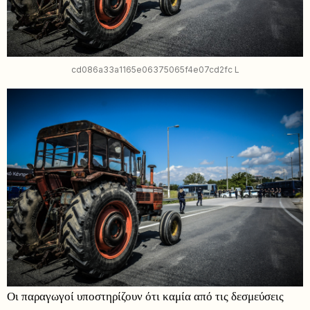
cd086a33a1165e06375065f4e07cd2fc L
Οι παραγωγοί υποστηρίζουν ότι καμία από τις δεσμεύσεις