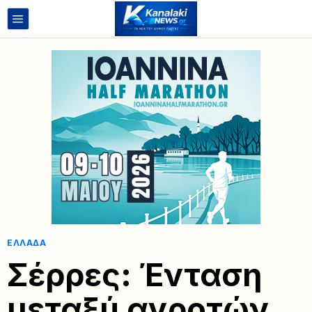
ΕΛΛΆΔΑ
Σέρρες: Ένταση
μεταξύ αγροτών