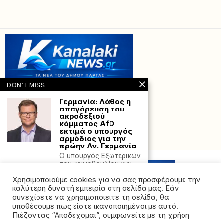
DON'T MISS
Γερμανία: Λάθος η
απαγόρευση του
ακροδεξιού
κόμματος AfD
εκτιμά ο υπουργός
αρμόδιος για την
Powered with
by Hostville”)
πρώην Αν. Γερμανία
Ο υπουργός Εξωτερικών
του κοινοβουλίου για
την πρώην Ανατολική
Χρησιμοποιούμε cookies για να σας προσφέρουμε την
Γερμανία
καλύτερη δυνατή εμπειρία στη σελίδα μας. Εάν
Η Γαλλία πέρασε
συνεχίσετε να χρησιμοποιείτε τη σελίδα, θα
τον νόμο που
υποθέσουμε πως είστε ικανοποιημένοι με αυτό.
απαγορεύει σε
Πιέζοντας “Αποδέχομαι”, συμφωνείτε με τη χρήση
παιδιά κάτω των 15