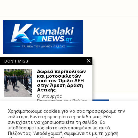
DON'T MISS
Δωρεά περιπολικών
και μοτοσικλετών
από τον Όμιλο ΔΕΗ
στην Άμεση Δράση
Powered with
by Hostville”)
Αττικής
Ο υπουργός
Προστασίας του Πολίτη,
Μιχάλης Χρυσοχοΐδης
Χρησιμοποιούμε cookies για να σας προσφέρουμε την
ευχαρίστησε τον Όμιλο
καλύτερη δυνατή εμπειρία στη σελίδα μας. Εάν
Τραγωδία στην
συνεχίσετε να χρησιμοποιείτε τη σελίδα, θα
Πρέβεζα: Νεκρή η
υποθέσουμε πως είστε ικανοποιημένοι με αυτό.
34χρονη μετά την
Πιέζοντας “Αποδέχομαι”, συμφωνείτε με τη χρήση
πτώση από