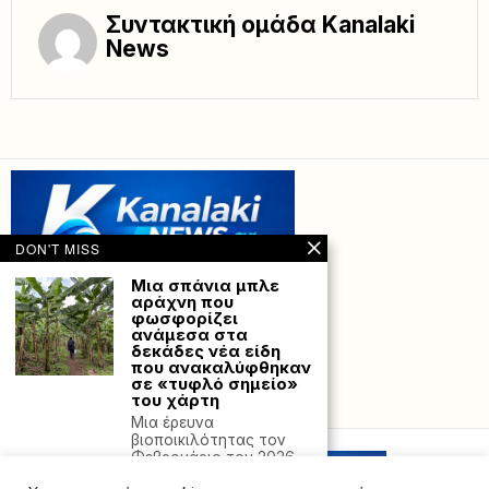
Συντακτική ομάδα Kanalaki
News
DON'T MISS
Μια σπάνια μπλε
αράχνη που
φωσφορίζει
ανάμεσα στα
δεκάδες νέα είδη
που ανακαλύφθηκαν
σε «τυφλό σημείο»
του χάρτη
Powered with
by Hostville”)
Μια έρευνα
βιοποικιλότητας τον
Φεβρουάριο του 2026
στο απομακρυσμένο