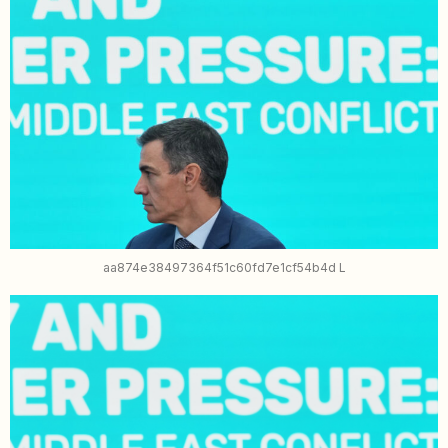
aa874e38497364f51c60fd7e1cf54b4d L