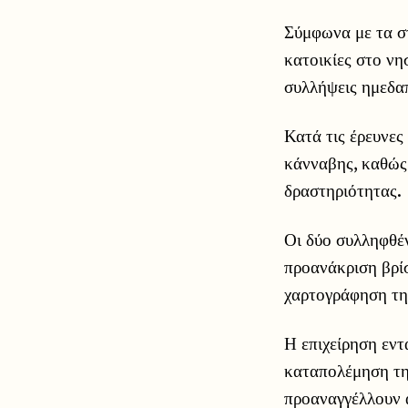
Σύμφωνα με τα στ
κατοικίες στο νη
συλλήψεις ημεδαπ
Κατά τις έρευνες
κάνναβης, καθώς
δραστηριότητας.
Οι δύο συλληφθέν
προανάκριση βρίσ
χαρτογράφηση τη
Η επιχείρηση εντ
καταπολέμηση της
προαναγγέλλουν 