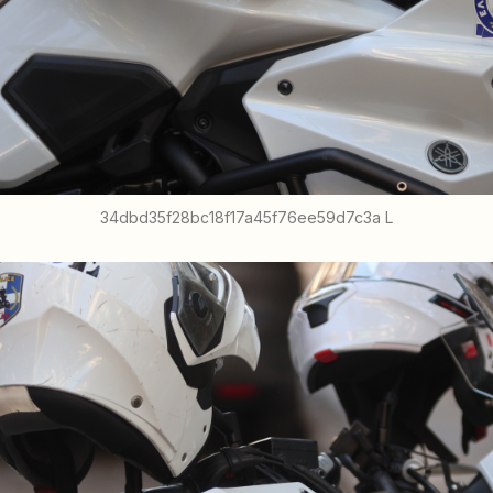
34dbd35f28bc18f17a45f76ee59d7c3a L