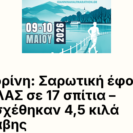
ρίνη: Σαρωτική έφ
ΛΑΣ σε 17 σπίτια –
χέθηκαν 4,5 κιλά
αβης