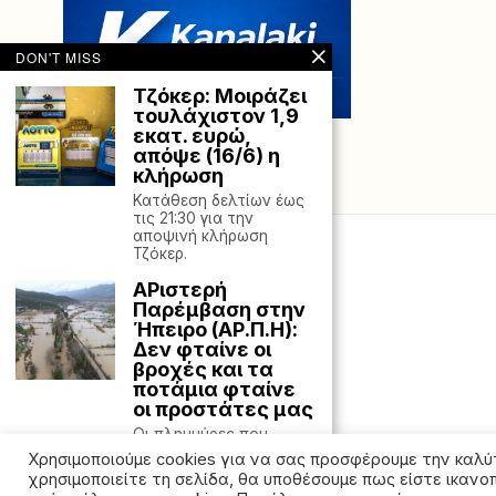
DON'T MISS
Τζόκερ: Μοιράζει
τουλάχιστον 1,9
εκατ. ευρώ,
απόψε (16/6) η
κλήρωση
Κατάθεση δελτίων έως
τις 21:30 για την
αποψινή κλήρωση
Τζόκερ.
ΑΡιστερή
Παρέμβαση στην
Ήπειρο (ΑΡ.Π.Η):
Δεν φταίνε οι
βροχές και τα
ποτάμια φταίνε
οι προστάτες μας
Οι πλημμύρες που
χτύπησαν όλη την
Χρησιμοποιούμε cookies για να σας προσφέρουμε την καλύ
Ήπειρο, η
χρησιμοποιείτε τη σελίδα, θα υποθέσουμε πως είστε ικανο
επαναληπτικότητά τους