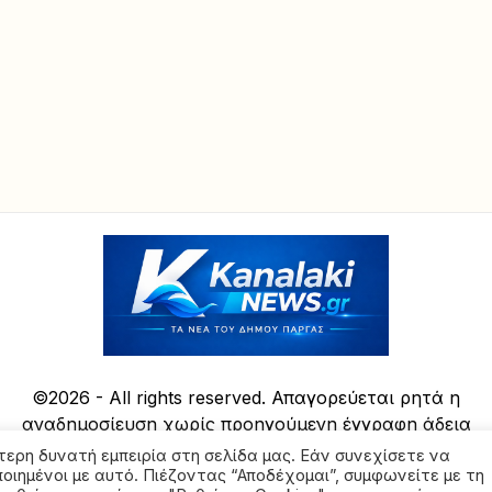
©2026 - All rights reserved. Απαγορεύεται ρητά η
αναδημοσίευση χωρίς προηγούμενη έγγραφη άδεια
της ιδιοκτήτριας εταιρείας
τερη δυνατή εμπειρία στη σελίδα μας. Εάν συνεχίσετε να
ποιημένοι με αυτό. Πιέζοντας “Αποδέχομαι”, συμφωνείτε με τη