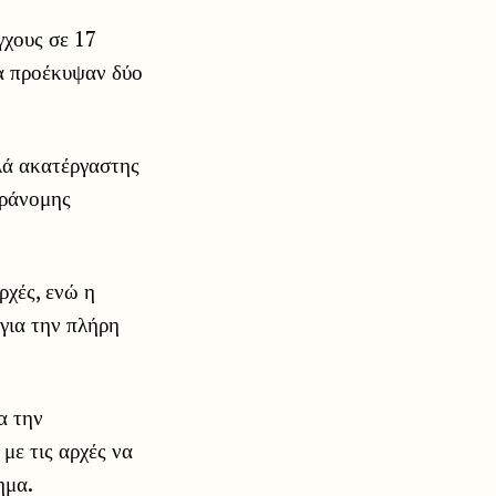
γχους σε 17
ία προέκυψαν δύο
λά ακατέργαστης
αράνομης
ρχές, ενώ η
 για την πλήρη
α την
με τις αρχές να
ημα.