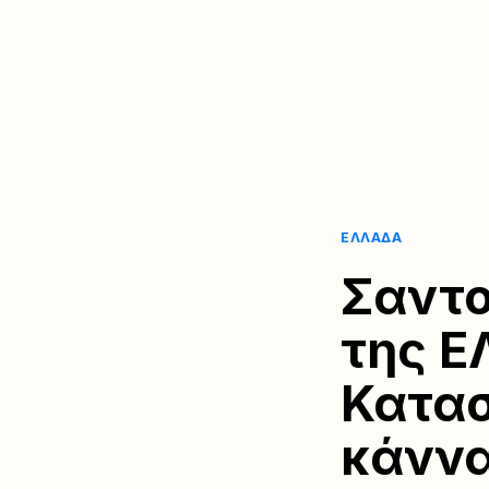
ΕΛΛΆΔΑ
Σαντο
της Ε
Κατασ
κάνν